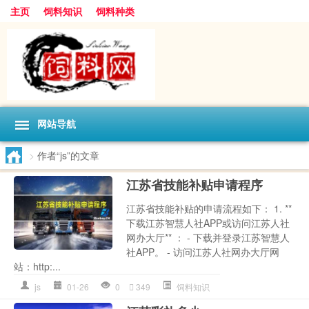
主页
饲料知识
饲料种类
网站导航
>
作者“js”的文章
江苏省技能补贴申请程序
江苏省技能补贴的申请流程如下： 1. **
下载江苏智慧人社APP或访问江苏人社
网办大厅** ： - 下载并登录江苏智慧人
社APP。 - 访问江苏人社网办大厅网
站：http:...
js
01-26
0
349
饲料知识