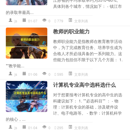
具体到各个城市，情况如下： - 镇江市
的录取率最高...
js
01-07
0
779
文章列表
教师的职业能力
教师职业能力是指教师在教育教学活动
中，为了完成教育任务、培养学生成为
合格人才所必须具备的一系列能力。这
些能力包括但不限于以下几个方面： 1.
**教学能...
js
01-06
0
595
文章列表
计算机专业高中选科选什么
对于想要报考计算机专业的高中生的选
科建议如下： 1. **必选科目** ： - 物
理：计算机专业的基础，涉及硬件设
计、电子电路等。 - 数学：计算机科学
的核心，...
js
01-04
0
295
文章列表