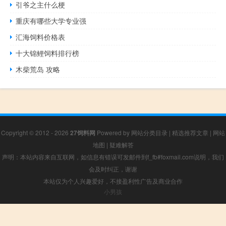
引爷之主什么梗
重庆有哪些大学专业强
汇海饲料价格表
十大锦鲤饲料排行榜
木柴荒岛 攻略
Copyright © 2012 - 2026
27饲料网
Powered by
网站分类目录
|
精选推荐文章
|
网站
地图
|
疑难解答
声明：本站内容来自互联网，如信息有错误可发邮件到f_fb#foxmail.com说明，我们
会及时纠正，谢谢
本站仅为个人兴趣爱好，不接盈利性广告及商业合作
小男孩