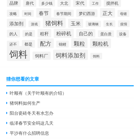
品牌
宋代
唐代
大北
搅拌机
多少钱
工作
春节
正大
梦幻西游
攻略
春节期间
时间
母猪
猪饲料
添加剂
玉米
生长
疫情
游戏
玻璃钢
粉碎机
秸秆
自己的
的人
的是
设备
蛋白质
颗粒
配方
颗粒机
都是
还不
锦鲤
饲料
饲料添加剂
饲料厂
饵料
猜你想看的文章
叶顺有（关于叶顺有的介绍）
猪饲料如何生产
阳台瓷砖冬天有水怎办
临泽春节安全吗这几天
平沙有什么招聘信息