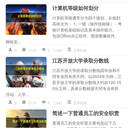
计算机等级如何划分
计算机等级通常分为四个级别，从低到
高依次为： 1. 一级（操作技能级） - 考
核计算机基础知识及基本操作能力。 -
包括Office办公软件、图形图像软件、
网络安...
js
12-31
0
346
文章列表
江苏开放大学录取分数线
江苏开放大学的录取分数线因年份和不
同专业而有所不同。以2024年为例，江
苏开放大学的录取分数线大约在120-15
0分之间，具体分数根据不同专业有所
浮动。入学...
js
12-31
0
547
文章列表
简述一下普通员工的安全职责
普通员工的安全职责主要包括以下几