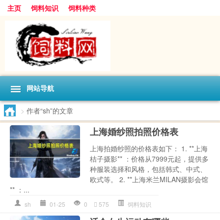
主页
饲料知识
饲料种类
网站导航
>
作者“sh”的文章
上海婚纱照拍照价格表
上海拍婚纱照的价格表如下： 1. **上海
桔子摄影** ：价格从7999元起，提供多
种服装选择和风格，包括韩式、中式、
欧式等。 2. **上海米兰MILAN摄影会馆
** ：...
sh
01-25
0
575
饲料知识