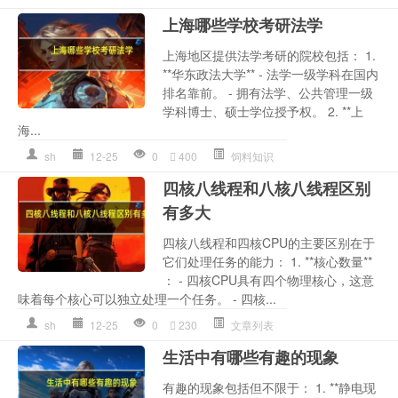
上海哪些学校考研法学
上海地区提供法学考研的院校包括： 1.
**华东政法大学** - 法学一级学科在国内
排名靠前。 - 拥有法学、公共管理一级
学科博士、硕士学位授予权。 2. **上
海...
sh
12-25
0
400
饲料知识
四核八线程和八核八线程区别
有多大
四核八线程和四核CPU的主要区别在于
它们处理任务的能力： 1. **核心数量**
： - 四核CPU具有四个物理核心，这意
味着每个核心可以独立处理一个任务。 - 四核...
sh
12-25
0
230
文章列表
生活中有哪些有趣的现象
有趣的现象包括但不限于： 1. **静电现