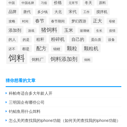
价格
冬天
中国
元宵节
原料
中国名牌
习俗
品牌
宋代
唐代
大北
搅拌机
多少钱
工作
春节
正大
梦幻西游
攻略
春节期间
时间
母猪
猪饲料
添加剂
玉米
生长
疫情
游戏
玻璃钢
粉碎机
秸秆
自己的
的人
的是
设备
蛋白质
颗粒
配方
颗粒机
都是
还不
锦鲤
饲料
饲料添加剂
饲料厂
饵料
猜你想看的文章
科帕奇适合多大年龄人开
三明国企有哪些公司
钓鲳鱼用什么饵料
怎么关闭查找我的iphone功能（如何关闭查找我的iphone功能）