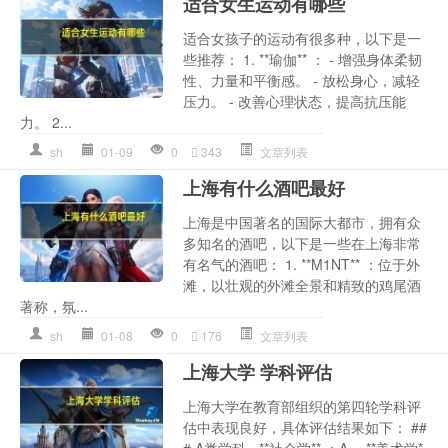
适合女生运动有哪些
适合女孩子的运动有很多种，以下是一
些推荐： 1. **瑜伽** ： - 增强身体柔韧
性、力量和平衡感。 - 放松身心，减轻
压力。 - 改善心理状态，提高抗压能
力。 2...
sh
01-09
0
343
文章列表
上海有什么酒吧最好
上海是中国著名的国际大都市，拥有众
多知名的酒吧，以下是一些在上海非常
有名气的酒吧： 1. **M1NT** ：位于外
滩，以壮观的外滩全景和精致的鸡尾酒
著称，氛...
sh
01-08
0
176
文章列表
上海大学 学科评估
上海大学在教育部组织的第四轮学科评
估中表现良好，具体评估结果如下： ##
# A类学科 - **社会学** ：A- - **美术学*