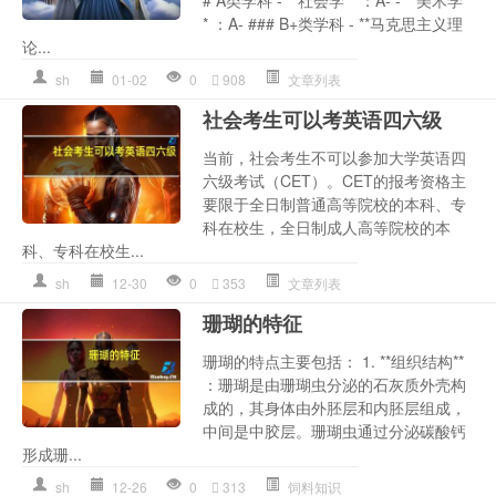
* ：A- ### B+类学科 - **马克思主义理
论...
sh
01-02
0
908
文章列表
社会考生可以考英语四六级
当前，社会考生不可以参加大学英语四
六级考试（CET）。CET的报考资格主
要限于全日制普通高等院校的本科、专
科在校生，全日制成人高等院校的本
科、专科在校生...
sh
12-30
0
353
文章列表
珊瑚的特征
珊瑚的特点主要包括： 1. **组织结构**
：珊瑚是由珊瑚虫分泌的石灰质外壳构
成的，其身体由外胚层和内胚层组成，
中间是中胶层。珊瑚虫通过分泌碳酸钙
形成珊...
sh
12-26
0
313
饲料知识