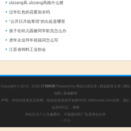
ulzzang风 ulzzang风格什么梗
过年红色的花要加水吗
“云开日月临青琐”的出处是哪里
孩子在幼儿园被同学欺负怎么办
虎年企业拜年祝福词怎么写
江苏省饲料工业协会
Copyright © 2012 - 2026
27饲料网
Powered by
网站分类目录
|
精选推荐文章
|
网站
地图
|
疑难解答
声明：本站内容来自互联网，如信息有错误可发邮件到f_fb#foxmail.com说明，我们
会及时纠正，谢谢
本站仅为个人兴趣爱好，不接盈利性广告及商业合作
小男孩