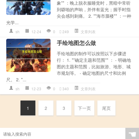
象** ：晚上脱衣服睡觉时，黑暗中常听
到噼啪的声响，并伴有蓝光；握手时指
尖会感到刺痛。 2. **海市蜃楼** ：一种
光学...
sh
12-24
0
249
文章列表
手绘地图怎么做
手绘地图的制作可以按照以下步骤进
行： 1. **确定主题和范围** ： - 明确地
图的主题和范围，比如旅游、地形、城
市规划等。 - 确定地图的尺寸和比例
尺。 2. *...
sh
12-23
0
340
文章列表
1
2
3
下一页
尾页
☚