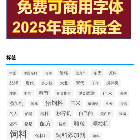
标签
价格
冬天
中国
元宵节
原料
中国名牌
习俗
品牌
宋代
唐代
大北
搅拌机
多少钱
工作
春节
正大
梦幻西游
攻略
春节期间
时间
母猪
猪饲料
添加剂
玉米
生长
疫情
游戏
玻璃钢
粉碎机
秸秆
自己的
的人
的是
设备
蛋白质
颗粒
配方
颗粒机
都是
还不
锦鲤
饲料
饲料添加剂
饲料厂
饵料