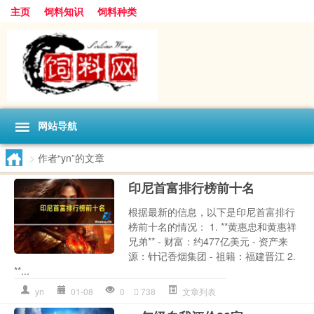
主页
饲料知识
饲料种类
网站导航
>
作者“yn”的文章
印尼首富排行榜前十名
根据最新的信息，以下是印尼首富排行
榜前十名的情况： 1. **黄惠忠和黄惠祥
兄弟** - 财富：约477亿美元 - 资产来
源：针记香烟集团 - 祖籍：福建晋江 2.
**...
yn
01-08
0
738
文章列表