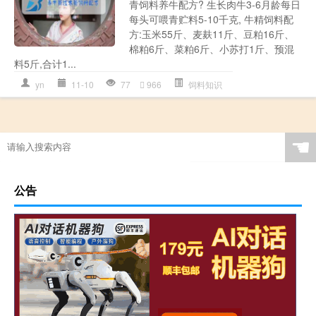
青饲料养牛配方? 生长肉牛3-6月龄每日
每头可喂青贮料5-10千克, 牛精饲料配
方:玉米55斤、麦麸11斤、豆粕16斤、
棉粕6斤、菜粕6斤、小苏打1斤、预混
料5斤,合计1...
yn
11-10
77
966
饲料知识
☚
公告