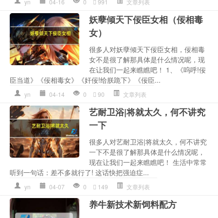
yn
04-16
0
991
文章列表
妖孽倾天下佞臣女相（佞相毒
女）
很多人对妖孽倾天下佞臣女相，佞相毒
女不是很了解那具体是什么情况呢，现
在让我们一起来瞧瞧吧！ 1、《呜呼!佞
臣当道》《佞相毒女》《奸佞!给朕跪下》《佞臣...
yn
04-14
0
90
文章列表
艺耐卫浴|将就太久，何不讲究
一下
很多人对艺耐卫浴|将就太久，何不讲究
一下不是很了解那具体是什么情况呢，
现在让我们一起来瞧瞧吧！ 生活中常常
听到一句话：差不多就行了! 这话快把强迫症...
yn
04-07
0
149
文章列表
养牛新技术新饲料配方