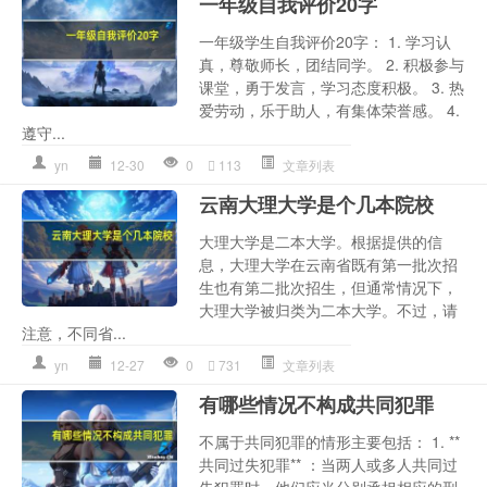
一年级自我评价20字
一年级学生自我评价20字： 1. 学习认
真，尊敬师长，团结同学。 2. 积极参与
课堂，勇于发言，学习态度积极。 3. 热
爱劳动，乐于助人，有集体荣誉感。 4.
遵守...
yn
12-30
0
113
文章列表
云南大理大学是个几本院校
大理大学是二本大学。根据提供的信
息，大理大学在云南省既有第一批次招
生也有第二批次招生，但通常情况下，
大理大学被归类为二本大学。不过，请
注意，不同省...
yn
12-27
0
731
文章列表
有哪些情况不构成共同犯罪
不属于共同犯罪的情形主要包括： 1. **
共同过失犯罪** ：当两人或多人共同过
失犯罪时，他们应当分别承担相应的刑