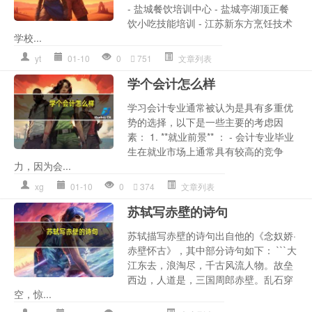
- 盐城餐饮培训中心 - 盐城亭湖顶正餐
饮小吃技能培训 - 江苏新东方烹饪技术
学校...
yt
01-10
0
751
文章列表
学个会计怎么样
学习会计专业通常被认为是具有多重优
势的选择，以下是一些主要的考虑因
素： 1. **就业前景** ： - 会计专业毕业
生在就业市场上通常具有较高的竞争
力，因为会...
xg
01-10
0
374
文章列表
苏轼写赤壁的诗句
苏轼描写赤壁的诗句出自他的《念奴娇·
赤壁怀古》，其中部分诗句如下： ```大
江东去，浪淘尽，千古风流人物。故垒
西边，人道是，三国周郎赤壁。乱石穿
空，惊...