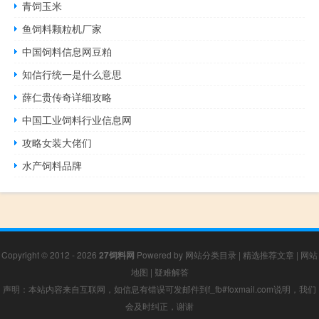
青饲玉米
鱼饲料颗粒机厂家
中国饲料信息网豆粕
知信行统一是什么意思
薛仁贵传奇详细攻略
中国工业饲料行业信息网
攻略女装大佬们
水产饲料品牌
Copyright © 2012 - 2026
27饲料网
Powered by
网站分类目录
|
精选推荐文章
|
网站
地图
|
疑难解答
声明：本站内容来自互联网，如信息有错误可发邮件到f_fb#foxmail.com说明，我们
会及时纠正，谢谢