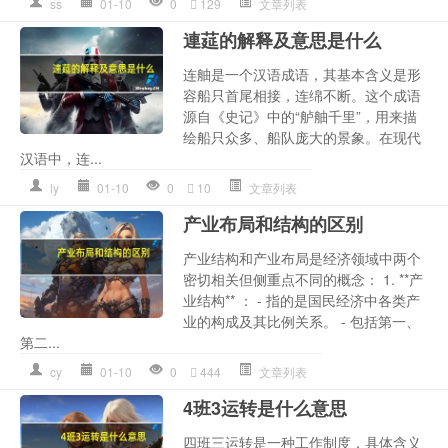
ss
01-10
0
129
文章列表
連莚的解释及意思是什么
连舳是一个汉语成语，其基本含义是形
容船只首尾相接，连绵不断。这个成语
源自《史记》中的“舻舳千里”，用来描
绘船只众多、船队庞大的景象。在现代
汉语中，连...
ly
01-10
0
10
文章列表
产业布局和结构的区别
产业结构和产业布局是经济领域中两个
密切相关但侧重点不同的概念： 1. **产
业结构** ： - 指的是国民经济中各类产
业的构成及其比例关系。 - 包括第一、
第二...
cy
01-10
0
444
文章列表
4班3运转是什么意思
四班三运转是一种工作制度，具体含义