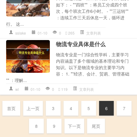
如下： - **四班** ：将员工分成四个班
次，每个班次工作6小时。 - **三运转**
：连续工作三天后休息一天，循环进
行。 这...
sslake
01-10
0
265
文章列表
物流专业具体是什么
物流专业是一门综合性学科，主要学习
内容涵盖了多个领域的基本理论和专门
知识。以下是物流专业的主要学习内
容： 1. **经济、会计、贸易、管理基础
** ：理解...
wl
01-10
0
119
文章列表
首页
上一页
3
4
5
6
7
8
9
下一页
尾页