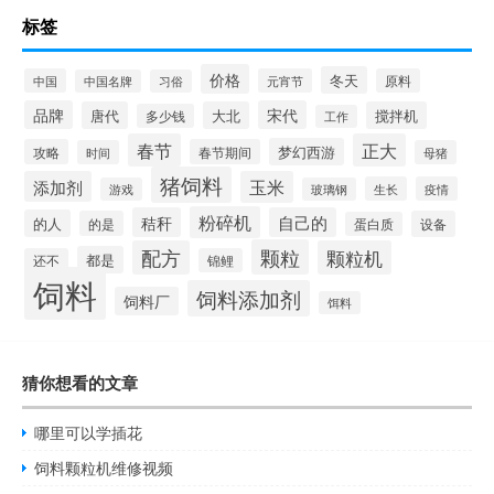
标签
价格
冬天
中国
元宵节
原料
中国名牌
习俗
品牌
宋代
唐代
大北
搅拌机
多少钱
工作
春节
正大
梦幻西游
攻略
春节期间
时间
母猪
猪饲料
添加剂
玉米
生长
疫情
游戏
玻璃钢
粉碎机
秸秆
自己的
的人
的是
设备
蛋白质
颗粒
配方
颗粒机
都是
还不
锦鲤
饲料
饲料添加剂
饲料厂
饵料
猜你想看的文章
哪里可以学插花
饲料颗粒机维修视频