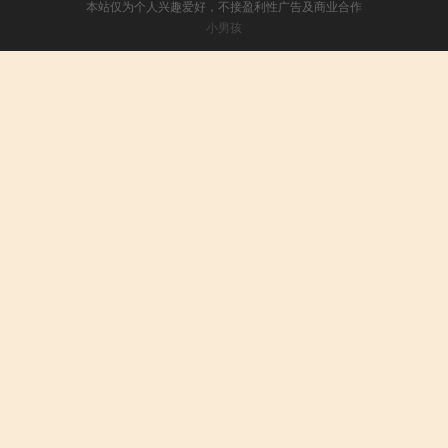
本站仅为个人兴趣爱好，不接盈利性广告及商业合作
小男孩