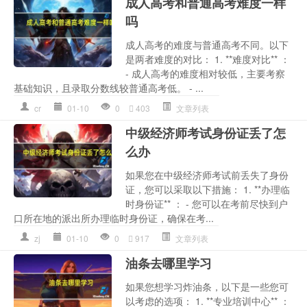
成人高考和普通高考难度一样
吗
成人高考的难度与普通高考不同。以下
是两者难度的对比： 1. **难度对比** ：
- 成人高考的难度相对较低，主要考察
基础知识，且录取分数线较普通高考低。 - ...
cr
01-10
0
403
文章列表
中级经济师考试身份证丢了怎
么办
如果您在中级经济师考试前丢失了身份
证，您可以采取以下措施： 1. **办理临
时身份证** ： - 您可以在考前尽快到户
口所在地的派出所办理临时身份证，确保在考...
zj
01-10
0
917
文章列表
油条去哪里学习
如果您想学习炸油条，以下是一些您可
以考虑的选项： 1. **专业培训中心** ：