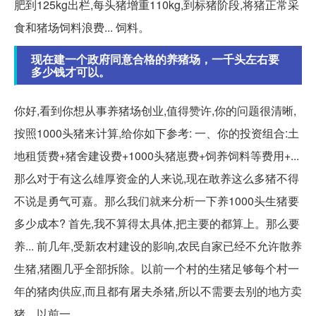
肥到125kg出栏,每头猪增重110kg,到标猪阶段,将猪正常采
食和猪场饲料浪费... 饲料。
现在建一个政府同意合格的养猪场，一千头左右要
多少钱才可以。
你好,看到你想从事养猪场创业,值得赞许,你的问题很清晰,
按照1000头猪来计算,给你如下参考: 一、你的投资组合:土
地租赁费+猪舍建设费+1000头猪崽费+饲养饲料等费用+...
那么对于有这么雄厚资金的人来说,现在敢养这么多猪不得
不说是勇气可嘉。那么我们就来分析一下养1000头生猪要
多少成本? 首先,我不算得太具体,把主要的都算上。那么要
养... 前几年,受新农村建设的影响,农民自家已经不允许散养
生猪,猪圈几乎全部拆除。以前一个村的生猪足够每个村一
年的猪肉供应,而且都有屠夫杀猪,所以不需要去别的地方卖
猪... 以前一。