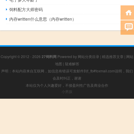
饲料配方大师密码
内存written什么意思（内存written）
Copyright © 2012 - 2026
27饲料网
Powered by
网站分类目录
|
精选推荐文章
|
网站
地图
|
疑难解答
声明：本站内容来自互联网，如信息有错误可发邮件到f_fb#foxmail.com说明，我们
会及时纠正，谢谢
本站仅为个人兴趣爱好，不接盈利性广告及商业合作
小男孩