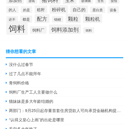
添加剂
玉米
生长
疫情
游戏
玻璃钢
粉碎机
秸秆
自己的
的人
的是
设备
蛋白质
颗粒
配方
颗粒机
都是
还不
锦鲤
饲料
饲料添加剂
饲料厂
饵料
猜你想看的文章
没什么过春节
过了几点不能拜年
青饲料价格
饲料厂生产工人主要做什么
猫妹妹是多大年龄结婚的
两部门：9月25日起存量首套住房贷款人可向承贷金融机构提出申请置换存量首套住房商业性个人住房贷款
“认得义皇心上画”的出处是哪里
毛宁多大年龄了