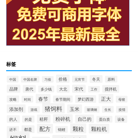
标签
价格
冬天
中国
元宵节
原料
中国名牌
习俗
品牌
宋代
唐代
大北
搅拌机
多少钱
工作
春节
正大
梦幻西游
攻略
春节期间
时间
母猪
猪饲料
添加剂
玉米
生长
疫情
游戏
玻璃钢
粉碎机
秸秆
自己的
的人
的是
设备
蛋白质
颗粒
配方
颗粒机
都是
还不
锦鲤