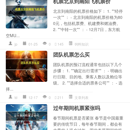
机票北京到南阳飞机票价
北京到南阳的机票价格如下： 1. **经停
一次** ： - 北京到南阳的机票价格为80
0元，包括机票费、机建费和燃油费。
2. **中转一次** ： - 12月7日，东方航
空MU...
jp
01-25
0
145
饲料知识
团队机票怎么买
团队机票的预订流程通常包括以下几个
步骤： 1. **确定出行需求** ： - 明确出
行日期、目的地、乘客人数以及舱位等
级。 2. **选择合适的票务公司** ： - 选
择...
td
12-17
0
211
文章列表
过年期间机票紧张吗
春节期间机票是否紧张 春节是中国最重
要的传统节日，每年春节期间，都会有
大量的人返乡过年，因此春节期间的机