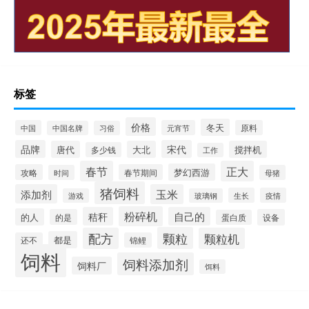
标签
价格
冬天
中国
元宵节
原料
中国名牌
习俗
品牌
宋代
唐代
大北
搅拌机
多少钱
工作
春节
正大
梦幻西游
攻略
春节期间
时间
母猪
猪饲料
添加剂
玉米
生长
疫情
游戏
玻璃钢
粉碎机
秸秆
自己的
的人
的是
设备
蛋白质
颗粒
配方
颗粒机
都是
还不
锦鲤
饲料
饲料添加剂
饲料厂
饵料