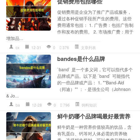
促销费用包括哪些
促销费用是企业为了推广产品或服务，
通过各种促销手段所产生的费用。这些
费用通常包括： 1. 广告费：包括广告制
作和发布的费用。 2. 市场推广费：用于
增加品...
cx
12-31
0
376
文章列表
bandes是什么品牌
`band` 是一个多义词，它可以指代多个
品牌或产品。以下是 `band` 可能指代
的一些品牌或产品： 1. **Band-Aid
（邦迪）** ： - 是强生公司（Johnson
& Jo...
ba
12-28
0
796
饲料知识
鲜牛奶哪个品牌喝最好最营养
鲜牛奶是一种营养价值较高的饮品，含
有乳蛋白、钙等对人体必需的营养物
质。选择鲜牛奶时，可以考虑品牌知名