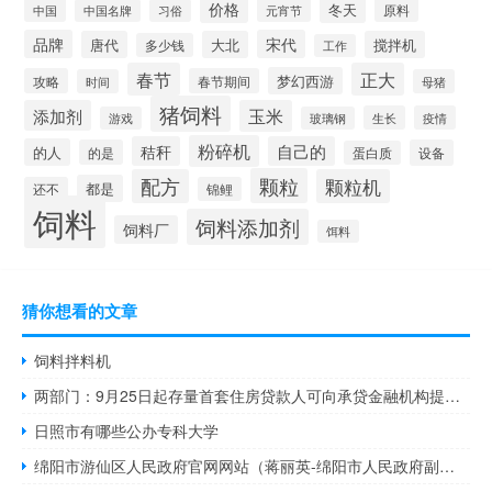
价格
冬天
中国
元宵节
原料
中国名牌
习俗
品牌
宋代
唐代
大北
搅拌机
多少钱
工作
春节
正大
梦幻西游
攻略
春节期间
时间
母猪
猪饲料
添加剂
玉米
生长
疫情
游戏
玻璃钢
粉碎机
秸秆
自己的
的人
的是
设备
蛋白质
颗粒
配方
颗粒机
都是
还不
锦鲤
饲料
饲料添加剂
饲料厂
饵料
猜你想看的文章
饲料拌料机
两部门：9月25日起存量首套住房贷款人可向承贷金融机构提出申请置换存量首套住房商业性个人住房贷款
日照市有哪些公办专科大学
绵阳市游仙区人民政府官网网站（蒋丽英-绵阳市人民政府副市长简介）