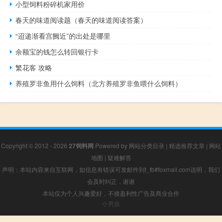
小型饲料粉碎机家用价
春天的味道阅读题（春天的味道阅读答案）
“迢递渐看宫阙近”的出处是哪里
余额宝的钱怎么转回银行卡
繁花客 攻略
养殖罗非鱼用什么饲料（北方养殖罗非鱼喂什么饲料）
Copyright © 2012 - 2026
27饲料网
Powered by
网站分类目录
|
精选推荐文章
|
网站
地图
|
疑难解答
声明：本站内容来自互联网，如信息有错误可发邮件到f_fb#foxmail.com说明，我们
会及时纠正，谢谢
本站仅为个人兴趣爱好，不接盈利性广告及商业合作
小男孩