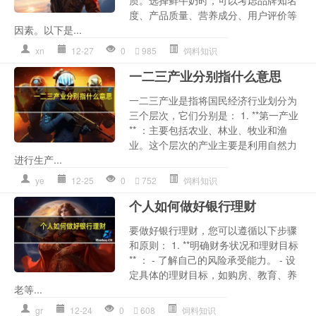
度、产品质量、营养成分、用户评价等
因素。以下是...
xn
12-27
0
985
饲料知识
一二三产业分别指什么意思
一二三产业是指将国民经济行业划分为
三个层次，它们分别是： 1. **第一产业
** ：主要包括农业、林业、牧业和渔
业。这个层次的产业主要是利用自然力
进行生产...
ye
12-25
0
752
饲料知识
个人如何做好银行理财
要做好银行理财，您可以遵循以下步骤
和原则： 1. **明确财务状况和理财目标
** ： - 了解自己的风险承受能力。 - 设
定具体的理财目标，如购房、教育、养
老等...
gr
12-24
0
608
饲料知识