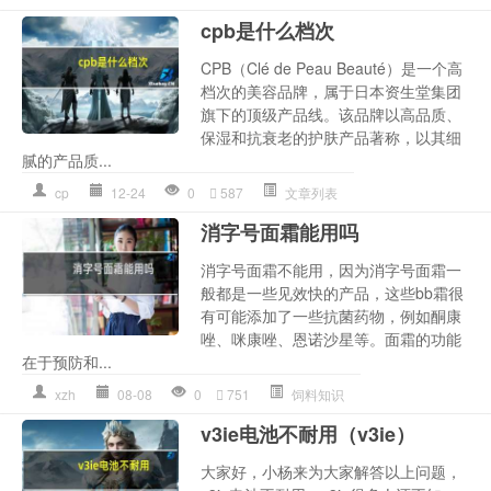
cpb是什么档次
CPB（Clé de Peau Beauté）是一个高
档次的美容品牌，属于日本资生堂集团
旗下的顶级产品线。该品牌以高品质、
保湿和抗衰老的护肤产品著称，以其细
腻的产品质...
cp
12-24
0
587
文章列表
消字号面霜能用吗
消字号面霜不能用，因为消字号面霜一
般都是一些见效快的产品，这些bb霜很
有可能添加了一些抗菌药物，例如酮康
唑、咪康唑、恩诺沙星等。面霜的功能
在于预防和...
xzh
08-08
0
751
饲料知识
v3ie电池不耐用（v3ie）
大家好，小杨来为大家解答以上问题，