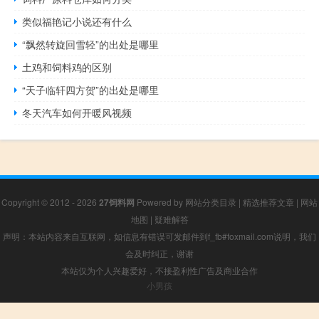
类似福艳记小说还有什么
“飘然转旋回雪轻”的出处是哪里
土鸡和饲料鸡的区别
“天子临轩四方贺”的出处是哪里
冬天汽车如何开暖风视频
Copyright © 2012 - 2026
27饲料网
Powered by
网站分类目录
|
精选推荐文章
|
网站
地图
|
疑难解答
声明：本站内容来自互联网，如信息有错误可发邮件到f_fb#foxmail.com说明，我们
会及时纠正，谢谢
本站仅为个人兴趣爱好，不接盈利性广告及商业合作
小男孩