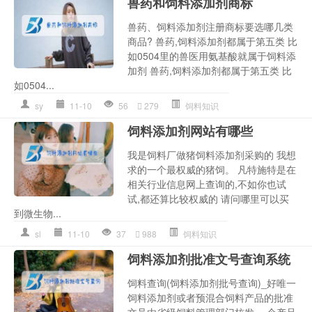
兽药和饲料添加剂商标
兽药、饲料添加剂注册商标要选哪几类
商品? 兽药,饲料添加剂都属于第五类 比
如0504里的兽医用氨基酸就属于饲料添
加剂 兽药,饲料添加剂都属于第五类 比
如0504...
sy
11-10
56
279
饲料知识
饲料添加剂网站有哪些
我是饲料厂做猪饲料添加剂采购的 我想
求的一个最权威的猪饲。 凡特施特是在
相关行业信息网上查询的,不如你也试
试,都还算比较权威的 请问哪里可以买
到微生物...
sl
11-10
37
988
饲料知识
饲料添加剂批准文号查询系统
饲料查询(饲料添加剂批号查询)_好唯一
饲料添加剂或者预混合饲料产品的批准
文号由省级饲料管理部门核发,一个产品