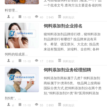
一个批准文号.查询方法主要是各省的饲
料管理...
sl
11-10
40
945
饲料知识
饲料添加剂企业排名
猪饲料添加剂品牌排行榜，猪饲料添加
剂品牌排行有哪些? 按品牌来说有禾
丰、希望、德宝群兴、大北农; 按品类
来说有预混料、浓缩料、全价料; 各种
饲料的组成原...
sl
11-10
17
856
饲料知识
饲料添加剂业务经理招聘
饲料添加剂商标属于几类? 饲料添加剂
商标属于31类和5类。 牧品网上按商标
国际分类方式,把饲料添加剂分在两个类
别,“饲料添加剂31类”和“医用饲料添加
剂5类”。...
sl
11-10
55
893
饲料知识