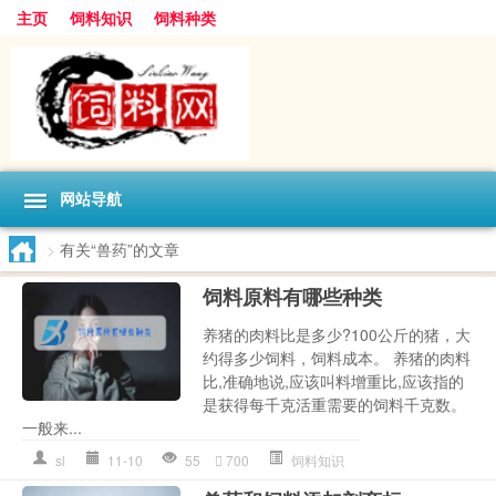
主页
饲料知识
饲料种类
网站导航
>
有关“兽药”的文章
饲料原料有哪些种类
养猪的肉料比是多少?100公斤的猪，大
约得多少饲料，饲料成本。 养猪的肉料
比,准确地说,应该叫料增重比,应该指的
是获得每千克活重需要的饲料千克数。
一般来...
sl
11-10
55
700
饲料知识