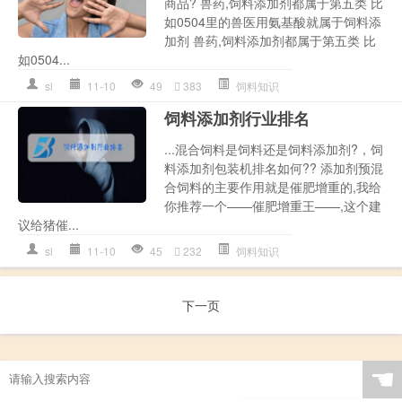
商品? 兽药,饲料添加剂都属于第五类 比
如0504里的兽医用氨基酸就属于饲料添
加剂 兽药,饲料添加剂都属于第五类 比
如0504...
sl
11-10
49
383
饲料知识
饲料添加剂行业排名
...混合饲料是饲料还是饲料添加剂?，饲
料添加剂包装机排名如何?? 添加剂预混
合饲料的主要作用就是催肥增重的,我给
你推荐一个——催肥增重王——,这个建
议给猪催...
sl
11-10
45
232
饲料知识
下一页
☚