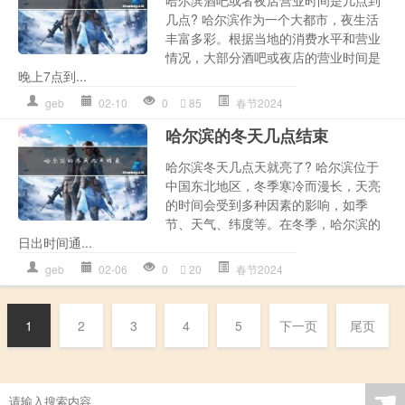
几点? 哈尔滨作为一个大都市，夜生活
丰富多彩。根据当地的消费水平和营业
情况，大部分酒吧或夜店的营业时间是
晚上7点到...
geb
02-10
0
85
春节2024
哈尔滨的冬天几点结束
哈尔滨冬天几点天就亮了? 哈尔滨位于
中国东北地区，冬季寒冷而漫长，天亮
的时间会受到多种因素的影响，如季
节、天气、纬度等。在冬季，哈尔滨的
日出时间通...
geb
02-06
0
20
春节2024
1
2
3
4
5
下一页
尾页
☚