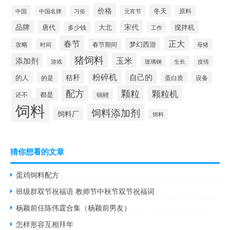
价格
冬天
中国
元宵节
原料
中国名牌
习俗
品牌
宋代
唐代
大北
搅拌机
多少钱
工作
春节
正大
梦幻西游
攻略
春节期间
时间
母猪
猪饲料
添加剂
玉米
生长
疫情
游戏
玻璃钢
粉碎机
秸秆
自己的
的人
的是
设备
蛋白质
颗粒
配方
颗粒机
都是
还不
锦鲤
饲料
饲料添加剂
饲料厂
饵料
猜你想看的文章
蛋鸡饲料配方
班级群双节祝福语 教师节中秋节双节祝福词
杨颖前任陈伟霆合集（杨颖前男友）
怎样形容互相拜年