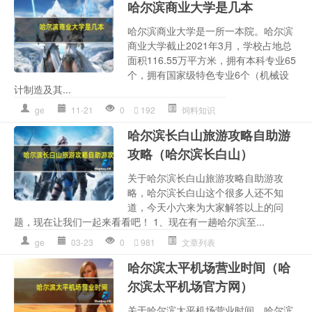
哈尔滨商业大学是几本
哈尔滨商业大学是一所一本院。哈尔滨
商业大学截止2021年3月，学校占地总
面积116.55万平方米，拥有本科专业65
个，拥有国家级特色专业6个（机械设
计制造及其...
ge
11-21
0
192
饲料知识
哈尔滨长白山旅游攻略自助游
攻略（哈尔滨长白山）
关于哈尔滨长白山旅游攻略自助游攻
略，哈尔滨长白山这个很多人还不知
道，今天小六来为大家解答以上的问
题，现在让我们一起来看看吧！ 1、现在有一趟哈尔滨至...
ge
03-23
0
981
文章列表
哈尔滨太平机场营业时间（哈
尔滨太平机场官方网）
关于哈尔滨太平机场营业时间，哈尔滨