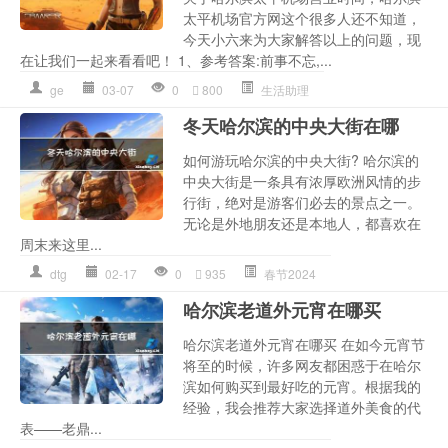
太平机场官方网这个很多人还不知道，
今天小六来为大家解答以上的问题，现
在让我们一起来看看吧！ 1、参考答案:前事不忘,...
ge
03-07
0
800
生活助理
冬天哈尔滨的中央大街在哪
如何游玩哈尔滨的中央大街? 哈尔滨的
中央大街是一条具有浓厚欧洲风情的步
行街，绝对是游客们必去的景点之一。
无论是外地朋友还是本地人，都喜欢在
周末来这里...
dtg
02-17
0
935
春节2024
哈尔滨老道外元宵在哪买
哈尔滨老道外元宵在哪买 在如今元宵节
将至的时候，许多网友都困惑于在哈尔
滨如何购买到最好吃的元宵。根据我的
经验，我会推荐大家选择道外美食的代
表——老鼎...