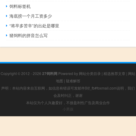
饲料标签机
海底捞一个月工资多少
“将卒多苦辛”的出处是哪里
猪饲料的拼音怎么写
Copyright © 2012 - 2026
27饲料网
Powered by
网站分类目录
|
精选推荐文章
|
网站
地图
|
疑难解答
声明：本站内容来自互联网，如信息有错误可发邮件到f_fb#foxmail.com说明，我们
会及时纠正，谢谢
本站仅为个人兴趣爱好，不接盈利性广告及商业合作
小男孩