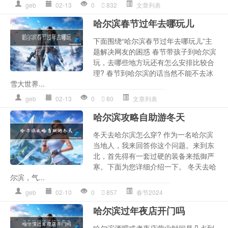
geb
02-13
0
832
文章列表
哈尔滨春节过年去哪玩儿
下面围绕“哈尔滨春节过年去哪玩儿”主
题解决网友的困惑 春节带孩子到哈尔滨
玩，去哪些地方玩还有怎么安排比较合
理? 春节到哈尔滨的话当然不能不去冰
雪大世界...
geb
02-13
0
80
文章列表
哈尔滨攻略自助游冬天
冬天去哈尔滨怎么穿? 作为一名哈尔滨
当地人，我来回答你这个问题。来到东
北，首先得有一套过硬的装备来抵御严
寒。下面为您详细介绍一下。 冬天去哈
尔滨，气...
geb
02-10
0
857
春节2024
哈尔滨过年夜店开门吗
哈尔滨酒吧或者夜店营业时间是几点到