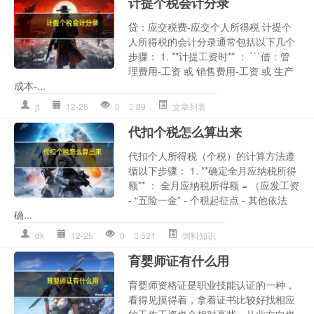
计提个税会计分录
贷：应交税费-应交个人所得税 计提个
人所得税的会计分录通常包括以下几个
步骤： 1. **计提工资时** ： ```借：管
理费用-工资 或 销售费用-工资 或 生产
成本-...
jt
12-26
0
89
文章列表
代扣个税怎么算出来
代扣个人所得税（个税）的计算方法遵
循以下步骤： 1. **确定全月应纳税所得
额** ： 全月应纳税所得额 = （应发工资
- “五险一金” - 个税起征点 - 其他依法
确...
dk
12-25
0
521
饲料知识
育婴师证有什么用
育婴师资格证是职业技能认证的一种，
看得见摸得着，拿着证书比较好找相应
的工作工资也会相对高些，从业方向也