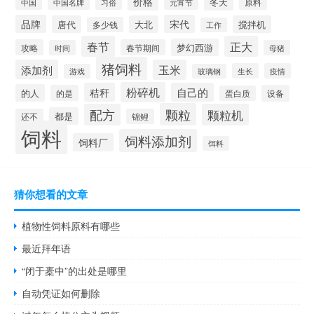
价格
冬天
中国
元宵节
原料
中国名牌
习俗
品牌
宋代
唐代
大北
搅拌机
多少钱
工作
春节
正大
梦幻西游
攻略
春节期间
时间
母猪
猪饲料
添加剂
玉米
生长
疫情
游戏
玻璃钢
粉碎机
秸秆
自己的
的人
的是
设备
蛋白质
颗粒
配方
颗粒机
都是
还不
锦鲤
饲料
饲料添加剂
饲料厂
饵料
猜你想看的文章
植物性饲料原料有哪些
最近拜年语
“闭于橐中”的出处是哪里
自动凭证如何删除