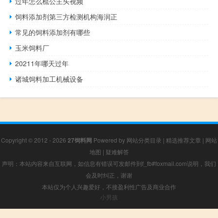
过年怎么梳公主头视频
饲料添加剂第三方检测机构海润正
常见的饲料添加剂有哪些
玉米饲料厂
20211年哪天过年
诸城饲料加工机械设备
Copyright © 2012 - 2026
27饲料网
Powered by
网站分类目录
|
精选推荐文章
|
网站
地图
|
疑难解答
声明：本站内容来自互联网，如信息有错误可发邮件到f_fb#foxmail.com说明，我们
会及时纠正，谢谢
本站仅为个人兴趣爱好，不接盈利性广告及商业合作
小男孩