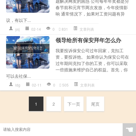
题解决网友的困惑 公司每年年奖都是分
春节前和元宵节两次发放，今年疫情影
响 通常情况下，如果对工资问题有异
议，有以下...
yxj
02-14
0
831
文章列表
领导给所有保安拜年怎么办
我要投诉保安公司过年回家，克扣工
资，要投诉他。 如果你认为保安公司在
过年期间克扣了你的工资，你可以采取
一些措施来维护自己的权益。首先，你
可以去社保...
ldg
02-11
0
505
文章列表
1
2
下一页
尾页
☚