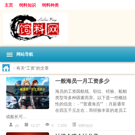
主页
饲料知识
饲料种类
网站导航
>
有关“工资”的文章
一般海员一月工资多少
海员的工资因航线、职位、经验、船舶
类型等多种因素而异。以下是一些概括
性的信息： - **普通海员** ：月薪通常
在四五千元左右，而经验丰富的老员工
或船长可...
yb
12-27
0
205
饲料知识