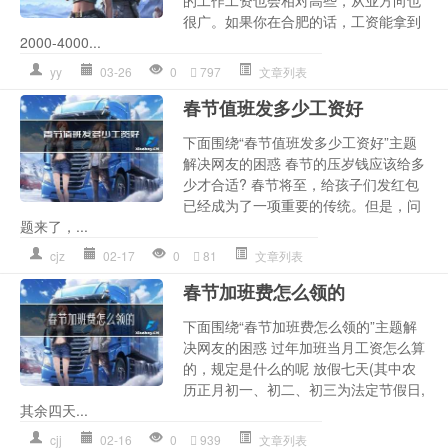
很广。如果你在合肥的话，工资能拿到
2000-4000...
yy
03-26
0
797
文章列表
春节值班发多少工资好
下面围绕“春节值班发多少工资好”主题
解决网友的困惑 春节的压岁钱应该给多
少才合适? 春节将至，给孩子们发红包
已经成为了一项重要的传统。但是，问
题来了，...
cjz
02-17
0
81
文章列表
春节加班费怎么领的
下面围绕“春节加班费怎么领的”主题解
决网友的困惑 过年加班当月工资怎么算
的，规定是什么的呢 放假七天(其中农
历正月初一、初二、初三为法定节假日,
其余四天...
cjj
02-16
0
939
文章列表