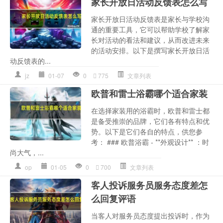
家长开放日活动反馈表怎么写
家长开放日活动反馈表是家长与学校沟
通的重要工具，它可以帮助学校了解家
长对活动的看法和建议，从而改进未来
的活动安排。以下是撰写家长开放日活
动反馈表的...
jz
01-07
0
775
文章列表
欧普和雷士浴霸哪个适合家装
在选择家装用的浴霸时，欧普和雷士都
是备受推崇的品牌，它们各有特点和优
势。以下是它们各自的特点，供您参
考： ### 欧普浴霸 - **外观设计** ：时
尚大气，...
op
01-05
0
700
文章列表
客人投诉服务员服务态度差怎
么回复评语
当客人对服务员态度提出投诉时，作为