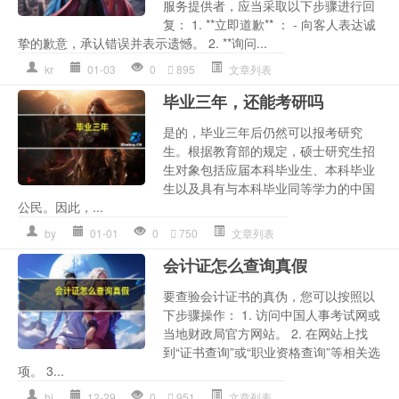
服务提供者，应当采取以下步骤进行回
复： 1. **立即道歉** ： - 向客人表达诚
挚的歉意，承认错误并表示遗憾。 2. **询问...
kr
01-03
0
895
文章列表
毕业三年，还能考研吗
是的，毕业三年后仍然可以报考研究
生。根据教育部的规定，硕士研究生招
生对象包括应届本科毕业生、本科毕业
生以及具有与本科毕业同等学力的中国
公民。因此，...
by
01-01
0
750
文章列表
会计证怎么查询真假
要查验会计证书的真伪，您可以按照以
下步骤操作： 1. 访问中国人事考试网或
当地财政局官方网站。 2. 在网站上找
到“证书查询”或“职业资格查询”等相关选
项。 3...
hj
12-29
0
951
文章列表