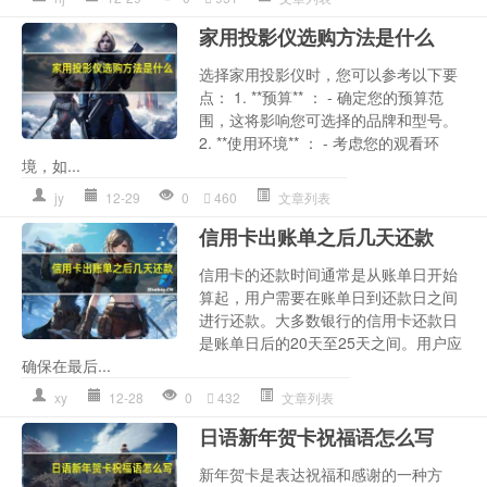
家用投影仪选购方法是什么
选择家用投影仪时，您可以参考以下要
点： 1. **预算** ： - 确定您的预算范
围，这将影响您可选择的品牌和型号。
2. **使用环境** ： - 考虑您的观看环
境，如...
jy
12-29
0
460
文章列表
信用卡出账单之后几天还款
信用卡的还款时间通常是从账单日开始
算起，用户需要在账单日到还款日之间
进行还款。大多数银行的信用卡还款日
是账单日后的20天至25天之间。用户应
确保在最后...
xy
12-28
0
432
文章列表
日语新年贺卡祝福语怎么写
新年贺卡是表达祝福和感谢的一种方