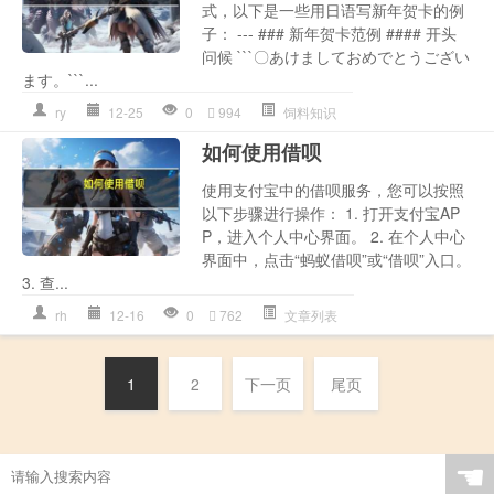
式，以下是一些用日语写新年贺卡的例
子： --- ### 新年贺卡范例 #### 开头
问候 ```〇あけましておめでとうござい
ます。```...
ry
12-25
0
994
饲料知识
如何使用借呗
使用支付宝中的借呗服务，您可以按照
以下步骤进行操作： 1. 打开支付宝AP
P，进入个人中心界面。 2. 在个人中心
界面中，点击“蚂蚁借呗”或“借呗”入口。
3. 查...
rh
12-16
0
762
文章列表
1
2
下一页
尾页
☚