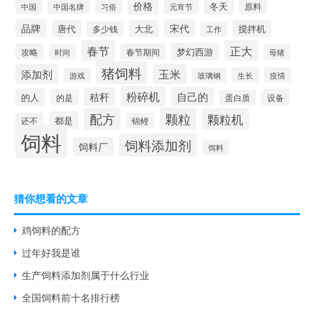
价格
冬天
中国
元宵节
原料
中国名牌
习俗
品牌
宋代
唐代
大北
搅拌机
多少钱
工作
春节
正大
梦幻西游
攻略
春节期间
时间
母猪
猪饲料
添加剂
玉米
生长
疫情
游戏
玻璃钢
粉碎机
秸秆
自己的
的人
的是
设备
蛋白质
颗粒
配方
颗粒机
都是
还不
锦鲤
饲料
饲料添加剂
饲料厂
饵料
猜你想看的文章
鸡饲料的配方
过年好我是谁
生产饲料添加剂属于什么行业
全国饲料前十名排行榜