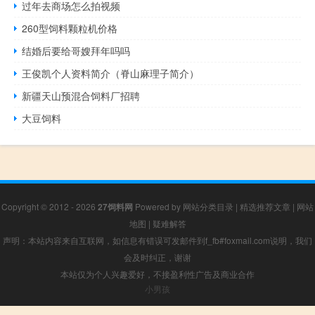
过年去商场怎么拍视频
260型饲料颗粒机价格
结婚后要给哥嫂拜年吗吗
王俊凯个人资料简介（脊山麻理子简介）
新疆天山预混合饲料厂招聘
大豆饲料
Copyright © 2012 - 2026
27饲料网
Powered by
网站分类目录
|
精选推荐文章
|
网站
地图
|
疑难解答
声明：本站内容来自互联网，如信息有错误可发邮件到f_fb#foxmail.com说明，我们
会及时纠正，谢谢
本站仅为个人兴趣爱好，不接盈利性广告及商业合作
小男孩