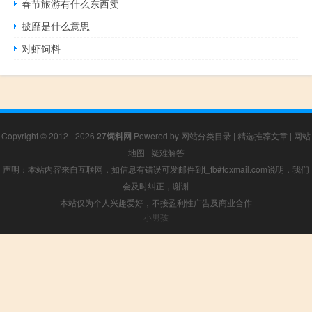
春节旅游有什么东西卖
披靡是什么意思
对虾饲料
Copyright © 2012 - 2026
27饲料网
Powered by
网站分类目录
|
精选推荐文章
|
网站
地图
|
疑难解答
声明：本站内容来自互联网，如信息有错误可发邮件到f_fb#foxmail.com说明，我们
会及时纠正，谢谢
本站仅为个人兴趣爱好，不接盈利性广告及商业合作
小男孩