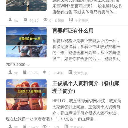
乐章WIN7是否可以玩? 一般电脑城或书
店都有出售,不过实体店只有卖简体...
lxz
04-25
0
506
手游攻略
育婴师证有什么用
育婴师资格证是职业技能认证的一种，
看得见摸得着，拿着证书比较好找相应
的工作工资也会相对高些，从业方向也
很广。如果你在合肥的话，工资能拿到
2000-4000...
yy
03-26
0
456
文章列表
王俊凯个人资料简介（脊山麻
理子简介）
HELLO，我是环球知识网小溪，我来为
大家解答以上问题。王俊凯个人资料简
介，脊山麻理子简介很多人还不知道，
现在让我们一起来看看吧！ 1、中文名：脊山麻理...
wj
03-26
0
2
文章列表