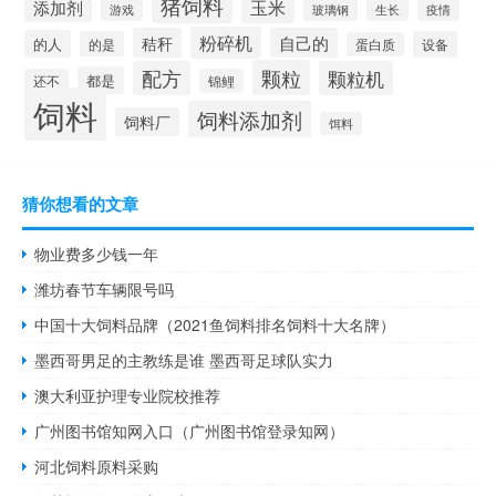
猪饲料
添加剂
玉米
生长
疫情
游戏
玻璃钢
粉碎机
秸秆
自己的
的人
的是
设备
蛋白质
颗粒
配方
颗粒机
都是
还不
锦鲤
饲料
饲料添加剂
饲料厂
饵料
猜你想看的文章
物业费多少钱一年
潍坊春节车辆限号吗
中国十大饲料品牌（2021鱼饲料排名饲料十大名牌）
墨西哥男足的主教练是谁 墨西哥足球队实力
澳大利亚护理专业院校推荐
广州图书馆知网入口（广州图书馆登录知网）
河北饲料原料采购