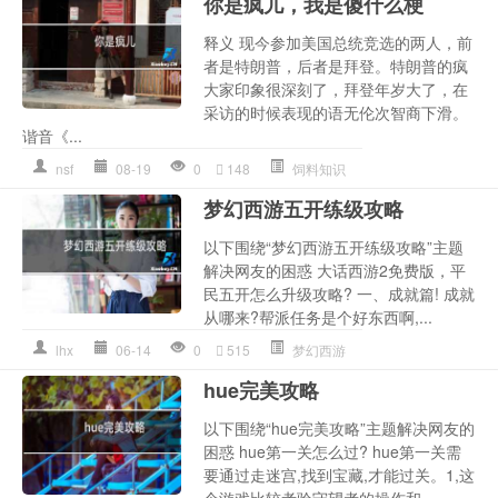
你是疯儿，我是傻什么梗
释义 现今参加美国总统竞选的两人，前
者是特朗普，后者是拜登。特朗普的疯
大家印象很深刻了，拜登年岁大了，在
采访的时候表现的语无伦次智商下滑。
谐音《...
nsf
08-19
0
148
饲料知识
梦幻西游五开练级攻略
以下围绕“梦幻西游五开练级攻略”主题
解决网友的困惑 大话西游2免费版，平
民五开怎么升级攻略? 一、成就篇! 成就
从哪来?帮派任务是个好东西啊,...
lhx
06-14
0
515
梦幻西游
hue完美攻略
以下围绕“hue完美攻略”主题解决网友的
困惑 hue第一关怎么过? hue第一关需
要通过走迷宫,找到宝藏,才能过关。1,这
个游戏比较考验守望者的操作和...