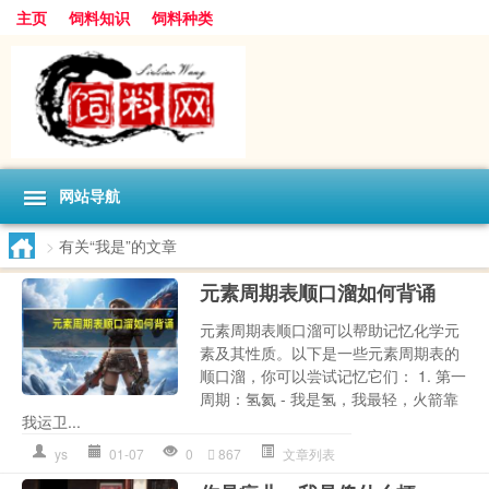
主页
饲料知识
饲料种类
网站导航
>
有关“我是”的文章
元素周期表顺口溜如何背诵
元素周期表顺口溜可以帮助记忆化学元
素及其性质。以下是一些元素周期表的
顺口溜，你可以尝试记忆它们： 1. 第一
周期：氢氦 - 我是氢，我最轻，火箭靠
我运卫...
ys
01-07
0
867
文章列表