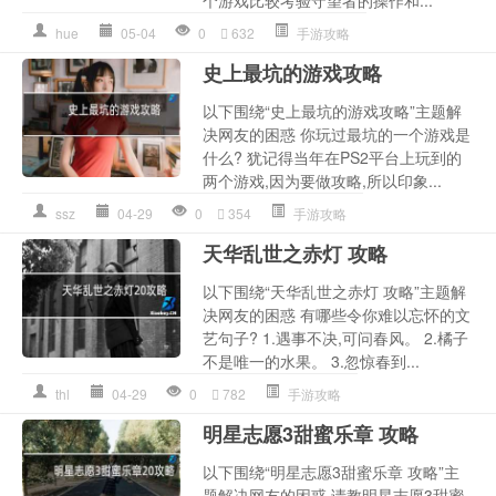
hue
05-04
0
632
手游攻略
史上最坑的游戏攻略
以下围绕“史上最坑的游戏攻略”主题解
决网友的困惑 你玩过最坑的一个游戏是
什么? 犹记得当年在PS2平台上玩到的
两个游戏,因为要做攻略,所以印象...
ssz
04-29
0
354
手游攻略
天华乱世之赤灯 攻略
以下围绕“天华乱世之赤灯 攻略”主题解
决网友的困惑 有哪些令你难以忘怀的文
艺句子? 1.遇事不决,可问春风。 2.橘子
不是唯一的水果。 3.忽惊春到...
thl
04-29
0
782
手游攻略
明星志愿3甜蜜乐章 攻略
以下围绕“明星志愿3甜蜜乐章 攻略”主
题解决网友的困惑 请教明星志愿3甜蜜