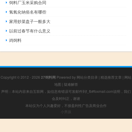
饲料厂玉米采购合同
氢氧化钠俗名有哪些
家用炒菜盘子一般多大
以前过春节有什么意义
鸡饲料
Copyright © 2012 - 2026
27饲料网
Powered by
网站分类目录
|
精选推荐文章
|
网站
地图
|
疑难解答
声明：本站内容来自互联网，如信息有错误可发邮件到f_fb#foxmail.com说明，我们
会及时纠正，谢谢
本站仅为个人兴趣爱好，不接盈利性广告及商业合作
小男孩