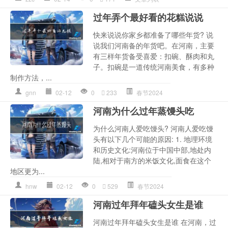
过年弄个最好看的花糕说说
快来说说你家乡都准备了哪些年货? 说
说我们河南备的年货吧。在河南，主要
有三样年货备受喜爱：扣碗、酥肉和丸
子。扣碗是一道传统河南美食，有多种
制作方法，...
gnn
02-12
0
233
春节2024
河南为什么过年蒸馒头吃
为什么河南人爱吃馒头? 河南人爱吃馒
头有以下几个可能的原因: 1. 地理环境
和历史文化:河南位于中国中部,地处内
陆,相对于南方的米饭文化,面食在这个
地区更为...
hnw
02-12
0
529
春节2024
河南过年拜年磕头女生是谁
河南过年拜年磕头女生是谁 在河南，过