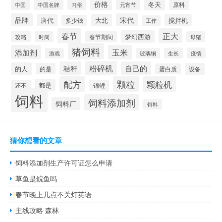
价格
冬天
中国
元宵节
原料
中国名牌
习俗
品牌
宋代
唐代
大北
搅拌机
多少钱
工作
春节
正大
梦幻西游
攻略
春节期间
时间
母猪
猪饲料
添加剂
玉米
生长
疫情
游戏
玻璃钢
粉碎机
秸秆
自己的
的人
的是
设备
蛋白质
颗粒
配方
颗粒机
都是
还不
锦鲤
饲料
饲料添加剂
饲料厂
饵料
猜你想看的文章
饲料添加剂生产许可证怎么申请
草鱼是鲩鱼吗
春节晚上几点不关灯英语
主线攻略 森林