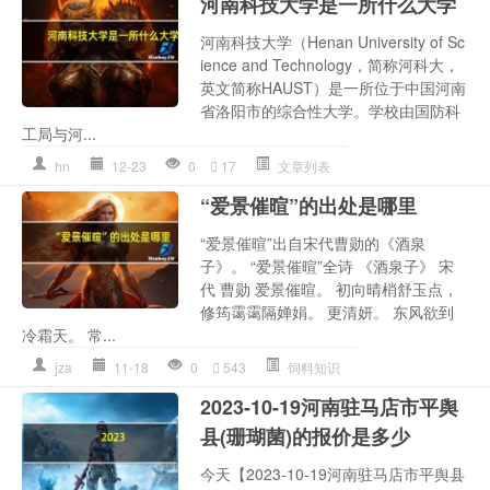
河南科技大学是一所什么大学
河南科技大学（Henan University of Sc
ience and Technology，简称河科大，
英文简称HAUST）是一所位于中国河南
省洛阳市的综合性大学。学校由国防科
工局与河...
hn
12-23
0
17
文章列表
“爱景催暄”的出处是哪里
“爱景催暄”出自宋代曹勋的《酒泉
子》。 “爱景催暄”全诗 《酒泉子》 宋
代 曹勋 爱景催暄。 初向晴梢舒玉点，
修筠霭霭隔婵娟。 更清妍。 东风欲到
冷霜天。 常...
jza
11-18
0
543
饲料知识
2023-10-19河南驻马店市平舆
县(珊瑚菌)的报价是多少
今天【2023-10-19河南驻马店市平舆县