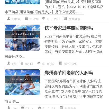
(珊瑚菌)的报价是多少】受到很多商家
的关注，那么【2023-10-19河南驻马店
市平舆县(珊瑚菌)的报价是多少】是什么情况呢，...
sslake
05-28
0
256
文章列表
镇平老家过年能回南阳吗
2022年河南镇平春节能走亲吗 在当前
特殊时期，为了保障大家的安全，控制
疫情传播，最好尽量不要出门，包括走
亲戚。当前疫情蔓延严重，稍有不慎就
可能被感染...
zpl
02-15
0
967
春节2024
郑州春节回老家的人多吗
下面围绕“郑州春节回老家的人多吗”主
题解决网友的困惑 今年河南省内能来回
走亲戚吗? 农历春节是中国华人的传统
佳节,共庆春节已然成为了中国最重要的
节日,也...
zzc
02-14
0
171
文章列表