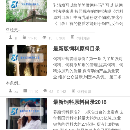
乳清粉可以给羊羔做饲料吗? 可以!从饲
料法规来讲,按照现在的饲料法规《饲料
原料目录》中有乳清粉这个物质,在这个
《目录》有的物质才能用于饲料,反刍饲
料还更...
sl
11-10
13
368
饲料知识
最新版饲料原料目录
饲料经营管理条例? 第一条 为了加强对
饲料、饲料添加剂的管理,提高饲料、饲
料添加剂的质量,保障动物产品质量安
全,维护公众健康,制定本条例。 第二条
本条例...
zx
11-10
62
142
饲料知识
最新饲料原料目录2018
养殖饲料标准? 一.标准出台的出发点 去
年我国饲料消耗量大约为3.5亿吨,企业
销售的饲料大约2.1亿吨,所占比例为6
0%,剩余40%都是养殖者自己配制饲料