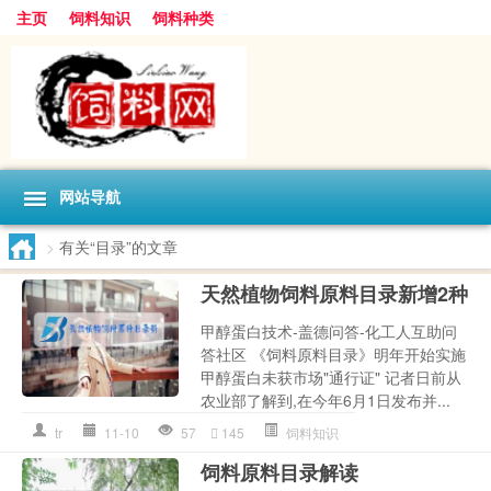
主页
饲料知识
饲料种类
网站导航
>
有关“目录”的文章
天然植物饲料原料目录新增2种
甲醇蛋白技术-盖德问答-化工人互助问
答社区 《饲料原料目录》明年开始实施
甲醇蛋白未获市场"通行证" 记者日前从
农业部了解到,在今年6月1日发布并...
tr
11-10
57
145
饲料知识
饲料原料目录解读