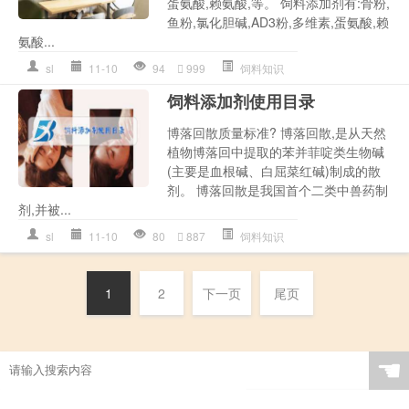
蛋氨酸,赖氨酸,等。 饲料添加剂有:骨粉,
鱼粉,氯化胆碱,AD3粉,多维素,蛋氨酸,赖
氨酸...
sl
11-10
94
999
饲料知识
饲料添加剂使用目录
博落回散质量标准? 博落回散,是从天然
植物博落回中提取的苯并菲啶类生物碱
(主要是血根碱、白屈菜红碱)制成的散
剂。 博落回散是我国首个二类中兽药制
剂,并被...
sl
11-10
80
887
饲料知识
1
2
下一页
尾页
☚