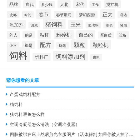
品牌
宋代
唐代
大北
搅拌机
多少钱
工作
春节
正大
梦幻西游
攻略
春节期间
时间
母猪
猪饲料
添加剂
玉米
生长
疫情
游戏
玻璃钢
粉碎机
秸秆
自己的
的人
的是
设备
蛋白质
颗粒
配方
颗粒机
都是
还不
锦鲤
饲料
饲料添加剂
饲料厂
饵料
猜你想看的文章
产蛋鸡饲料配方
精饲料
猪饲料喂鱼怎么样
空调冷凝器怎么清洗（空调冷凝器）
四肢被绑在床上然后剪光衣服图片（活体解剖 如果你被人抓了放在一张桌子上 四肢被绑在桌子上 然后被）