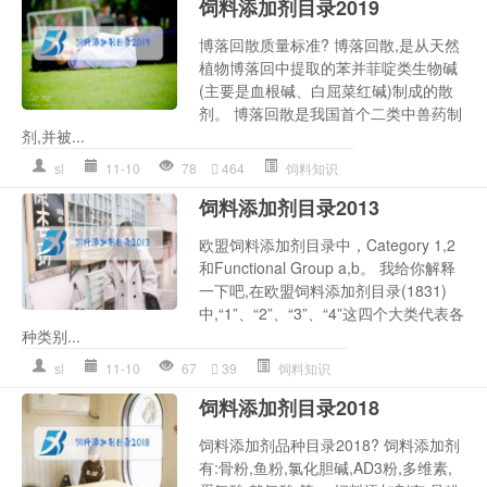
饲料添加剂目录2019
博落回散质量标准? 博落回散,是从天然
植物博落回中提取的苯并菲啶类生物碱
(主要是血根碱、白屈菜红碱)制成的散
剂。 博落回散是我国首个二类中兽药制
剂,并被...
sl
11-10
78
464
饲料知识
饲料添加剂目录2013
欧盟饲料添加剂目录中，Category 1,2
和Functional Group a,b。 我给你解释
一下吧,在欧盟饲料添加剂目录(1831)
中,“1”、“2”、“3”、“4”这四个大类代表各
种类别...
sl
11-10
67
39
饲料知识
饲料添加剂目录2018
饲料添加剂品种目录2018? 饲料添加剂
有:骨粉,鱼粉,氯化胆碱,AD3粉,多维素,