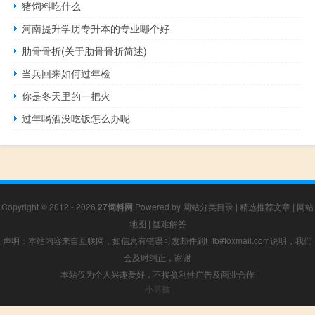
猪饲料吃什么
河南提升学历专升本的专业哪个好
肋骨骨折(关于肋骨骨折简述)
当兵回来如何过年检
你是冬天里的一把火
过年喝酒没吃饭怎么办呢
Copyright © 2012 - 2026
27饲料网
Powered by
网站分类目录
|
精选推荐文章
|
网站
地图
|
疑难解答
声明：本站内容来自互联网，如信息有错误可发邮件到f_fb#foxmail.com说明，我们
会及时纠正，谢谢
本站仅为个人兴趣爱好，不接盈利性广告及商业合作
小男孩