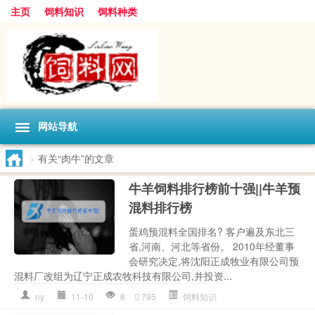
主页
饲料知识
饲料种类
网站导航
>
有关“肉牛”的文章
牛羊饲料排行榜前十强||牛羊预
混料排行榜
蛋鸡预混料全国排名? 客户遍及东北三
省,河南、河北等省份。 2010年经董事
会研究决定,将沈阳正成牧业有限公司预
混料厂改组为辽宁正成农牧科技有限公司,并投资...
ny
11-10
8
795
饲料知识