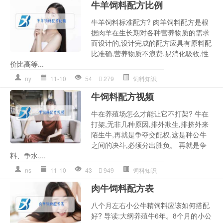
牛羊饲料配方比例
牛羊饲料标准配方? 肉羊饲料配方是根
据肉羊在生长期对各种营养物质的需求
而设计的,设计完成的配方应具有原料配
比准确,营养物质不浪费,易消化吸收,性
价比高等...
ny
11-10
54
279
饲料知识
牛饲料配方视频
牛在养殖场怎么才能让它不打架? 牛在
打架,无非几种原因,排外欺生,排挤外来
陌生牛,再就是争夺交配权,这是种公牛
之间的决斗,必须分出胜负。 再就是争
料、争水,...
ns
11-10
43
949
饲料知识
肉牛饲料配方表
八个月左右小公牛精饲料应该如何搭配
好? 导读:大纲养殖牛6年。8个月的小公