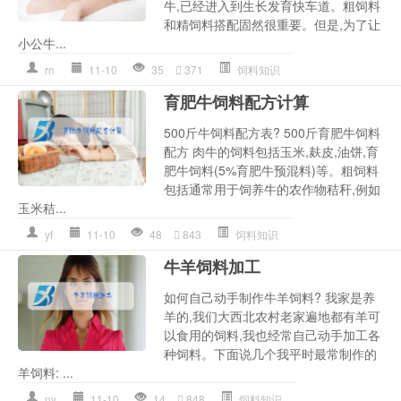
牛,已经进入到生长发育快车道。粗饲料
和精饲料搭配固然很重要。但是,为了让
小公牛...
rn
11-10
35
371
饲料知识
育肥牛饲料配方计算
500斤牛饲料配方表? 500斤育肥牛饲料
配方 肉牛的饲料包括玉米,麸皮,油饼,育
肥牛饲料(5%育肥牛预混料)等。粗饲料
包括通常用于饲养牛的农作物秸秆,例如
玉米秸...
yf
11-10
48
843
饲料知识
牛羊饲料加工
如何自己动手制作牛羊饲料? 我家是养
羊的,我们大西北农村老家遍地都有羊可
以食用的饲料,我也经常自己动手加工各
种饲料。下面说几个我平时最常制作的
羊饲料: ...
ny
11-10
14
848
饲料知识