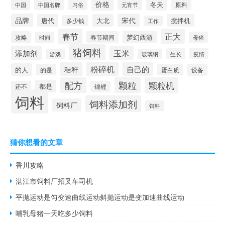
价格
冬天
中国
元宵节
原料
中国名牌
习俗
品牌
宋代
唐代
大北
搅拌机
多少钱
工作
春节
正大
梦幻西游
攻略
春节期间
时间
母猪
猪饲料
添加剂
玉米
生长
疫情
游戏
玻璃钢
粉碎机
秸秆
自己的
的人
的是
设备
蛋白质
颗粒
配方
颗粒机
都是
还不
锦鲤
饲料
饲料添加剂
饲料厂
饵料
猜你想看的文章
香川攻略
湛江市饲料厂招叉车司机
平抛运动是匀变速曲线运动斜抛运动是变加速曲线运动
哺乳母猪一天吃多少饲料