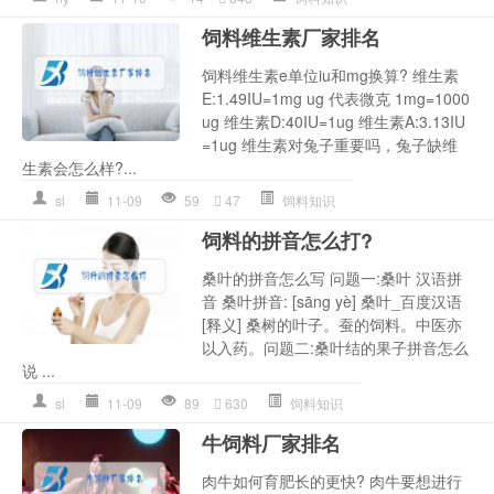
饲料维生素厂家排名
饲料维生素e单位iu和mg换算? 维生素
E:1.49IU=1mg ug 代表微克 1mg=1000
ug 维生素D:40IU=1ug 维生素A:3.13IU
=1ug 维生素对兔子重要吗，兔子缺维
生素会怎么样?...
sl
11-09
59
47
饲料知识
饲料的拼音怎么打?
桑叶的拼音怎么写 问题一:桑叶 汉语拼
音 桑叶拼音: [sāng yè] 桑叶_百度汉语
[释义] 桑树的叶子。蚕的饲料。中医亦
以入药。问题二:桑叶结的果子拼音怎么
说 ...
sl
11-09
89
630
饲料知识
牛饲料厂家排名
肉牛如何育肥长的更快? 肉牛要想进行