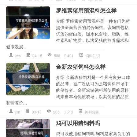
罗维素猪用预混料怎么样
介绍 罗维素猪用预混料是一种专门为猪
提供全面营养的混合饲料。该饲料包括
优质的蛋白质、碳水化合物、脂肪、维
生素和矿物质，以满足猪的营养需求和
健康发展...
lws
04-16
508
491
饲料知识
金新农猪饲料怎么样
介绍 金新农猪饲料是一个具有良好口碑
的品牌，被广泛认可为是猪饲料市场中
的佼佼者。金新农猪饲料所使用的原料
均来自本地优质农场，以其优质的品质
和营养价...
jxn
03-10
263
513
饲料知识
鸡可以用猪饲料吗
鸡可以使用猪饲料吗 饲料是家禽食用的