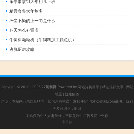
乐亭事故组大年初几上班
精囊炎多大年龄多
纤尘不染的上一句是什么
冬天怎么补肾虚
牛饲料颗粒机（牛饲料加工颗粒机）
逃脱厨房攻略
Copyright © 2012 - 2026
27饲料网
Powered by
网站分类目录
|
精选推荐文章
|
网站
地图
|
疑难解答
声明：本站内容来自互联网，如信息有错误可发邮件到f_fb#foxmail.com说明，我们
会及时纠正，谢谢
本站仅为个人兴趣爱好，不接盈利性广告及商业合作
小男孩