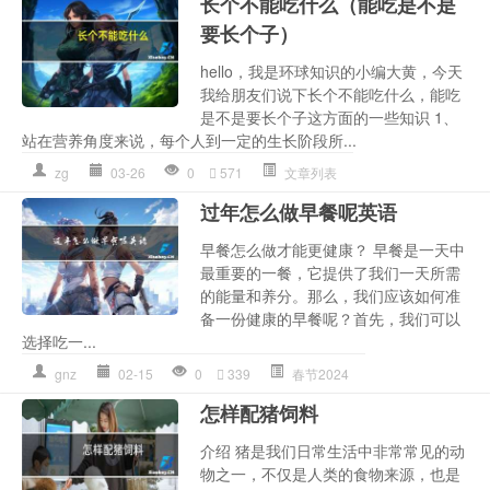
长个不能吃什么（能吃是不是
要长个子）
hello，我是环球知识的小编大黄，今天
我给朋友们说下长个不能吃什么，能吃
是不是要长个子这方面的一些知识 1、
站在营养角度来说，每个人到一定的生长阶段所...
zg
03-26
0
571
文章列表
过年怎么做早餐呢英语
早餐怎么做才能更健康？ 早餐是一天中
最重要的一餐，它提供了我们一天所需
的能量和养分。那么，我们应该如何准
备一份健康的早餐呢？首先，我们可以
选择吃一...
gnz
02-15
0
339
春节2024
怎样配猪饲料
介绍 猪是我们日常生活中非常常见的动
物之一，不仅是人类的食物来源，也是