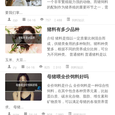
一个非常繁殖能力强的动物。而猪饲料
的配制作为猪养殖的重要环节之一，需
要我们掌...
zyp
04-16
757
488
饲料知识
猪料有多少品种
介绍 猪料是指以一定质量比例混合而
成，供猪类食用的多种制剂。猪料种类
繁多，根据不同的营养成分比例，可分
为不同种类。 普通猪料 普通猪料是以
玉米、大豆...
zly
04-16
825
310
饲料知识
母猪喂全价饲料好吗
全价饲料是什么 全价饲料是一种综合性
饲料，在其中包含各种营养元素，比如
蛋白质、碳水化合物、脂肪、维生素和
矿物质等，可以满足母猪的各项营养需
求。 母猪...
mzw
04-16
908
980
饲料知识