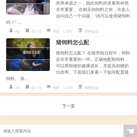
营养来源之一，因此饲料的质量和种类
非常重要。 在购买鸡饲料之前，许多人
会问自己一个问题：“鸡可以使用猪饲料
吗？” ...
jky
03-10
969
501
饲料知识
猪饲料怎么配
猪饲料怎么配？ 在猪养殖过程中，饲料
是非常重要的一环。正确地配制饲料，
可以帮助猪的健康成长，并提高肉猪的
出肉率。下面我们来看一下如何配置猪
饲料。 第...
zsl
03-10
568
219
饲料知识
下一页
☚