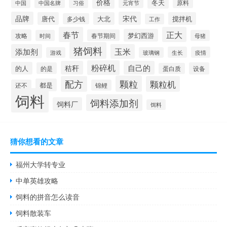
价格
冬天
中国
元宵节
原料
中国名牌
习俗
品牌
宋代
唐代
大北
搅拌机
多少钱
工作
春节
正大
梦幻西游
攻略
春节期间
时间
母猪
猪饲料
添加剂
玉米
生长
疫情
游戏
玻璃钢
粉碎机
秸秆
自己的
的人
的是
设备
蛋白质
颗粒
配方
颗粒机
都是
还不
锦鲤
饲料
饲料添加剂
饲料厂
饵料
猜你想看的文章
福州大学转专业
中单英雄攻略
饲料的拼音怎么读音
饲料散装车