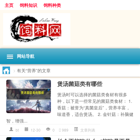
主页
饲料知识
饲料种类
网站导航
>
有关“营养”的文章
煲汤菌菇类有哪些
煲汤时可以选择的菌菇类食材有很多
种，以下是一些常见的菌菇类食材： 1.
香菇：被誉为“真菌皇后”，营养丰富，
味道香，适合煲汤。 2. 金针菇：补脑健
智，增强...
bt
12-30
0
989
文章列表