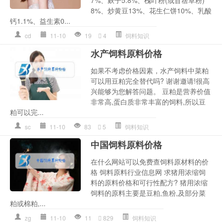
8%、炒黄豆13%、花生仁饼10%、乳酸
钙1.1%、益生素0...
cd
11-10
19
4
饲料知识
水产饲料原料价格
如果不考虑价格因素，水产饲料中菜粕
可以用豆粕完全替代吗? 谢谢邀请!很高
兴能够为您解答问题。 豆粕是营养价值
非常高,蛋白质非常丰富的饲料,所以豆
粕可以完...
sc
11-10
83
5
饲料知识
中国饲料原料价格
在什么网站可以免费查饲料原材料的价
格 饲料原料行业信息网 求猪用浓缩饲
料的原料价格和可行性配方? 猪用浓缩
饲料的原料主要是豆粕,鱼粉,及部分菜
粕或棉粕,...
zg
11-10
11
829
饲料知识