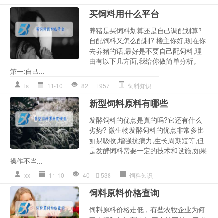
买饲料用什么平台
养猪是买饲料划算还是自己调配划算?
自配饲料又怎么配制? 楼主你好,现在你
去养猪的话,最好是不要自己配饲料,理
由有以下几方面,我给你做简单分析。
第一:自己...
ls
11-10
82
957
饲料知识
新型饲料原料有哪些
发酵饲料的优点是真的吗?它还有什么
劣势? 微生物发酵饲料的优点非常多比
如易吸收,增强抗病力,生长周期短等,但
是发酵饲料需要一定的技术和设施,如果
操作不当...
xx
11-10
40
538
饲料知识
饲料原料价格查询
饲料原料价格走低，有些农牧企业为何