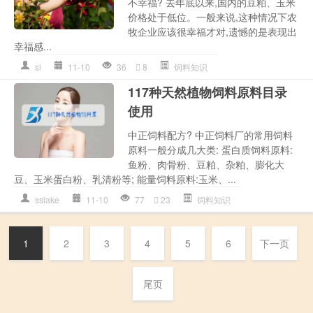
不幸福? 去年底以来,国内的豆粕、玉米
价格处于低位。一般来说,这种情况下农
牧企业应该很幸福才对,遗憾的是表现出
幸福感...
sl
11-10
36
8
饲料知识
117种天然植物饲料原料目录
使用
中正饲料配方? 中正饲料厂的常用饲料
原料一般分成几大类: 蛋白质饲料原料:
鱼粉、肉骨粉、豆粕、杂粕、膨化大
豆、玉米蛋白粉、乳清粉等; 能量饲料原料:玉米、...
sslake
11-10
77
23
饲料知识
1
2
3
4
5
6
下一页
尾页