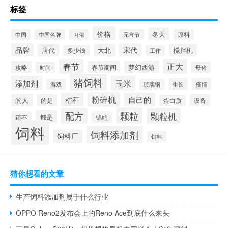
标签
价格
冬天
中国
元宵节
原料
中国名牌
习俗
品牌
宋代
唐代
大北
搅拌机
多少钱
工作
春节
正大
梦幻西游
攻略
春节期间
时间
母猪
猪饲料
添加剂
玉米
生长
疫情
游戏
玻璃钢
粉碎机
秸秆
自己的
的人
的是
设备
蛋白质
颗粒
配方
颗粒机
都是
还不
锦鲤
饲料
饲料添加剂
饲料厂
饵料
猜你想看的文章
生产饲料添加剂属于什么行业
OPPO Reno2发布会上的Reno Ace到底什么来头