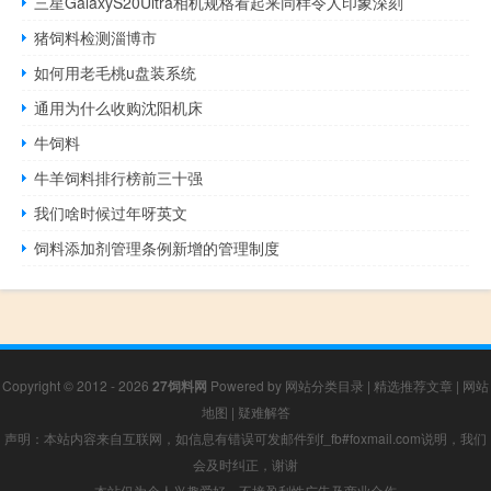
三星GalaxyS20Ultra相机规格看起来同样令人印象深刻
猪饲料检测淄博市
如何用老毛桃u盘装系统
通用为什么收购沈阳机床
牛饲料
牛羊饲料排行榜前三十强
我们啥时候过年呀英文
饲料添加剂管理条例新增的管理制度
Copyright © 2012 - 2026
27饲料网
Powered by
网站分类目录
|
精选推荐文章
|
网站
地图
|
疑难解答
声明：本站内容来自互联网，如信息有错误可发邮件到f_fb#foxmail.com说明，我们
会及时纠正，谢谢
本站仅为个人兴趣爱好，不接盈利性广告及商业合作