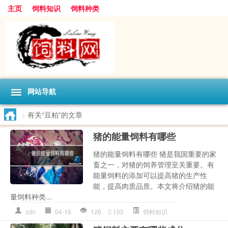
主页
饲料知识
饲料种类
网站导航
>
有关“豆粕”的文章
猪的能量饲料有哪些
猪的能量饲料有哪些 猪是我国重要的家
畜之一，对猪的饲养管理至关重要。有
能量饲料的添加可以提高猪的生产性
能，提高肉质品质。本文将介绍猪的能
量饲料种类...
zdn
04-16
126
152
饲料知识