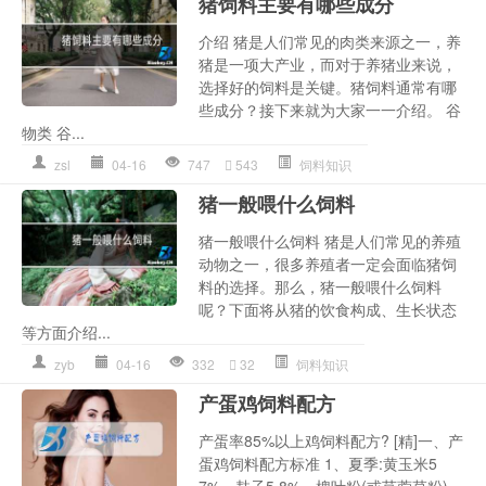
猪饲料主要有哪些成分
介绍 猪是人们常见的肉类来源之一，养
猪是一项大产业，而对于养猪业来说，
选择好的饲料是关键。猪饲料通常有哪
些成分？接下来就为大家一一介绍。 谷
物类 谷...
zsl
04-16
747
543
饲料知识
猪一般喂什么饲料
猪一般喂什么饲料 猪是人们常见的养殖
动物之一，很多养殖者一定会面临猪饲
料的选择。那么，猪一般喂什么饲料
呢？下面将从猪的饮食构成、生长状态
等方面介绍...
zyb
04-16
332
32
饲料知识
产蛋鸡饲料配方
产蛋率85%以上鸡饲料配方? [精]一、产
蛋鸡饲料配方标准 1、夏季:黄玉米5
7%、麸子5.8%、槐叶粉(或苜蓿草粉)