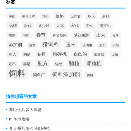
标签
价格
冬天
中国
元宵节
原料
中国名牌
习俗
品牌
宋代
唐代
大北
搅拌机
多少钱
工作
春节
正大
梦幻西游
攻略
春节期间
时间
母猪
猪饲料
添加剂
玉米
生长
疫情
游戏
玻璃钢
粉碎机
秸秆
自己的
的人
的是
设备
蛋白质
颗粒
配方
颗粒机
都是
还不
锦鲤
饲料
饲料添加剂
饲料厂
饵料
猜你想看的文章
车臣士兵多大年龄
mirrorf攻略
冬天番茄怎么卧倒种植