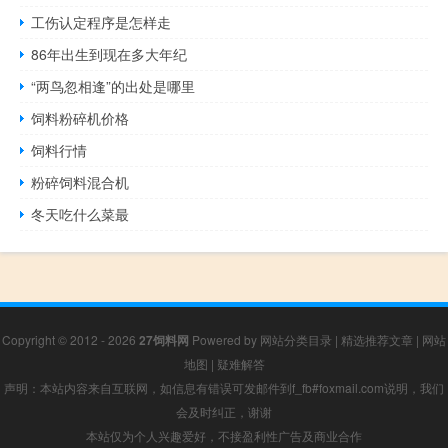
工伤认定程序是怎样走
86年出生到现在多大年纪
“两鸟忽相逢”的出处是哪里
饲料粉碎机价格
饲料行情
粉碎饲料混合机
冬天吃什么菜最
Copyright © 2012 - 2026
27饲料网
Powered by
网站分类目录
|
精选推荐文章
|
网站
地图
|
疑难解答
声明：本站内容来自互联网，如信息有错误可发邮件到f_fb#foxmail.com说明，我们
会及时纠正，谢谢
本站仅为个人兴趣爱好，不接盈利性广告及商业合作