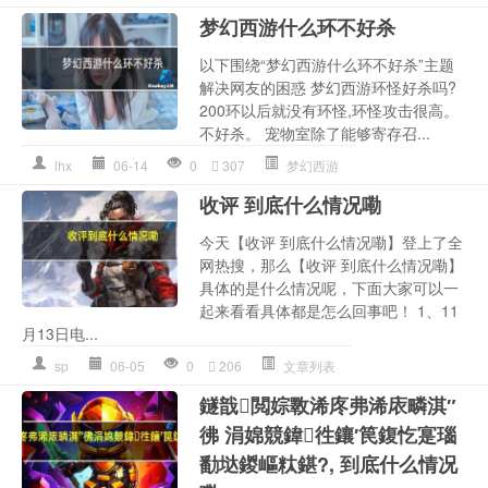
梦幻西游什么环不好杀
以下围绕“梦幻西游什么环不好杀”主题
解决网友的困惑 梦幻西游环怪好杀吗?
200环以后就没有环怪,环怪攻击很高。
不好杀。 宠物室除了能够寄存召...
lhx
06-14
0
307
梦幻西游
收评 到底什么情况嘞
今天【收评 到底什么情况嘞】登上了全
网热搜，那么【收评 到底什么情况嘞】
具体的是什么情况呢，下面大家可以一
起来看看具体都是怎么回事吧！ 1、11
月13日电...
sp
06-05
0
206
文章列表
鐩戠閲婃斁浠庝弗浠庡疄淇″
彿 涓婂競鍏徃鑲′笢鍑忔寔瑙
勫垯鍐嶇粏鍖?, 到底什么情况