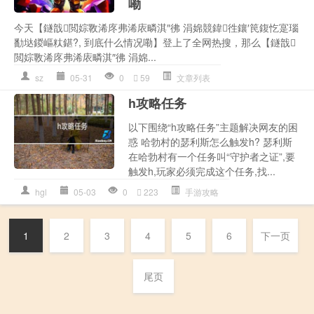
嘞
今天【鐩戠閲婃斁浠庝弗浠庡疄淇″彿 涓婂競鍏徃鑲′笢鍑忔寔瑙
勫垯鍐嶇粏鍖?, 到底什么情况嘞】登上了全网热搜，那么【鐩戠
閲婃斁浠庝弗浠庡疄淇″彿 涓婂...
sz
05-31
0
59
文章列表
h攻略任务
以下围绕“h攻略任务”主题解决网友的困
惑 哈勃村的瑟利斯怎么触发h? 瑟利斯
在哈勃村有一个任务叫“守护者之证”,要
触发h,玩家必须完成这个任务,找...
hgl
05-03
0
223
手游攻略
1
2
3
4
5
6
下一页
尾页