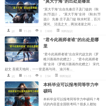
“莫大于海”的出处是哪里
“莫大于海”出自先秦庄子及门徒的《秋​
水​(节​选)》。 “莫大于海”全诗 《秋​水​(节​
选)》 先秦 庄子及门徒 秋水时至，百川
灌河。 泾流之大，两涘渚崖之间，...
jzl
11-20
0
600
饲料知识
“君今此画师者谁”的出处是哪
里
“君今此画师者谁”出自宋代赵文的《罗
稚川善画作此赠之》。 “君今此画师者
谁”全诗 《罗稚川善画作此赠之》 宋代
赵文 吾观天地间，一一皆是画与诗。 渝川有...
jzj
11-15
0
54
饲料知识
本科毕业可以报考同等学力申
硕吗
本科毕业可以报考同等学力申硕吗？考
试的内容是全国联考吗？很多人都知