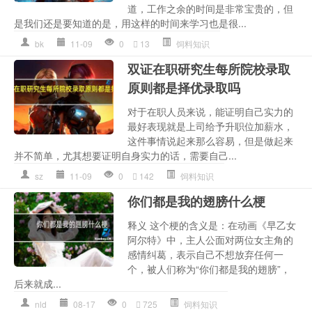
道，工作之余的时间是非常宝贵的，但
是我们还是要知道的是，用这样的时间来学习也是很...
bk
11-09
0
13
饲料知识
双证在职研究生每所院校录取
原则都是择优录取吗
对于在职人员来说，能证明自己实力的
最好表现就是上司给予升职位加薪水，
这件事情说起来那么容易，但是做起来
并不简单，尤其想要证明自身实力的话，需要自己...
sz
11-09
0
142
饲料知识
你们都是我的翅膀什么梗
释义 这个梗的含义是：在动画《早乙女
阿尔特》中，主人公面对两位女主角的
感情纠葛，表示自己不想放弃任何一
个，被人们称为“你们都是我的翅膀”，
后来就成...
nld
08-17
0
725
饲料知识