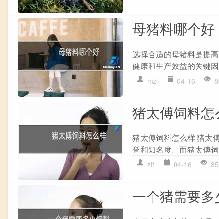
母猪料哪个好
选择合适的母猪料是提高
健康和生产效益的关键因
mzl
04-16
8
猪太傅饲料怎
猪太傅饲料怎么样 猪太
誉和知名度。而猪太傅饲
ztf
04-16
85
一个猪需要多