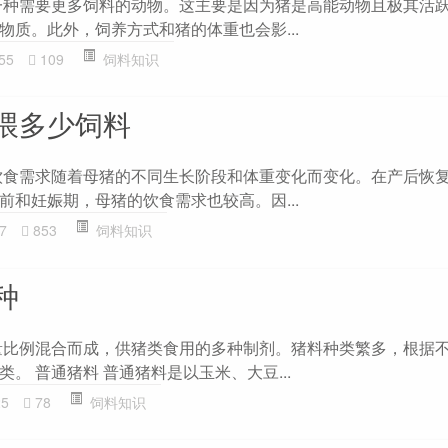
一种需要更多饲料的动物。这主要是因为猪是高能动物且极其活
物质。此外，饲养方式和猪的体重也会影...
55
109
饲料知识
喂多少饲料
饮食需求随着母猪的不同生长阶段和体重变化而变化。在产后恢
前和妊娠期，母猪的饮食需求也较高。因...
7
853
饲料知识
种
量比例混合而成，供猪类食用的多种制剂。猪料种类繁多，根据
。 普通猪料 普通猪料是以玉米、大豆...
25
78
饲料知识