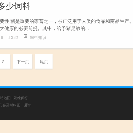
多少饲料
要性 猪是重要的家畜之一，被广泛用于人类的食品和商品生产
大健康的必要前提。其中，给予猪足够的...
48
382
饲料知识
2
下一页
尾页
站地图
|
疑难解答
，我们会及时纠正，谢谢