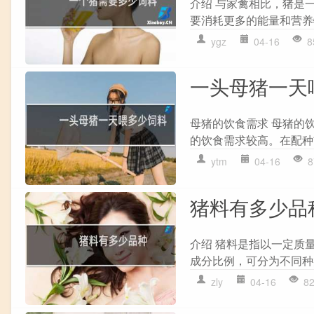
介绍 与家禽相比，猪是
要消耗更多的能量和营养
ygz
04-16
8
一头母猪一天
母猪的饮食需求 母猪的
的饮食需求较高。在配种
ytm
04-16
8
猪料有多少品
介绍 猪料是指以一定质
成分比例，可分为不同种类
zly
04-16
8