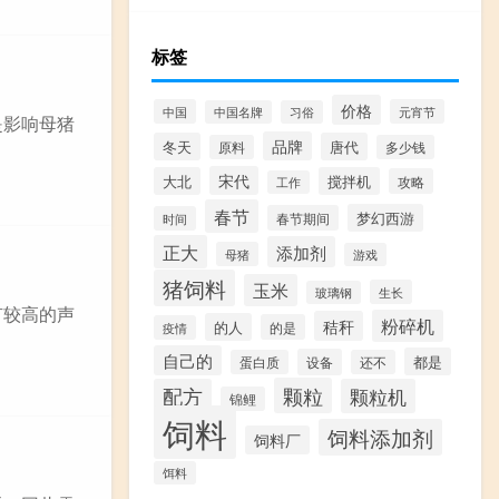
标签
价格
中国
元宵节
中国名牌
习俗
是影响母猪
品牌
冬天
唐代
原料
多少钱
宋代
大北
搅拌机
攻略
工作
春节
梦幻西游
春节期间
时间
正大
添加剂
母猪
游戏
猪饲料
玉米
生长
玻璃钢
有较高的声
粉碎机
秸秆
的人
的是
疫情
自己的
都是
设备
蛋白质
还不
颗粒
配方
颗粒机
锦鲤
饲料
饲料添加剂
饲料厂
饵料