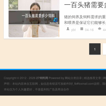
一百头猪需要
猪的饲养及饲料需求的重
和喂养是保证它们能够长
ybt
04-16
4
1
Copyright © 2012 - 2026
27饲料网
Powered by
网站分类目录
|
精选推荐文章
|
网
声明：本站内容来自互联网，如信息有错误可发邮件到f_fb#foxmail.com说明
本站仅为个人兴趣爱好，不接盈利性广告及商业合作