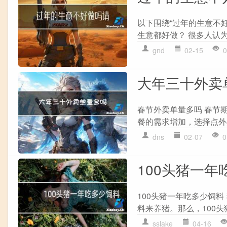
以下围绕“过年的生意不
生意都好做？ 很多人认为
gnd
02-15
0
大年三十外卖
春节外卖单量多吗 春节
餐的需求增加，选择点外
dns
02-07
0
100头猪一年
100头猪一年吃多少饲
料来养猪。那么，100头
sslake
04-16