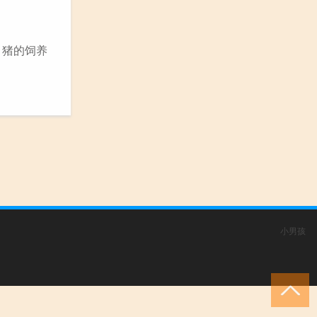
。猪的饲养
小男孩