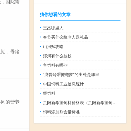
跃，因此需
猜你想看的文章
王杰哪里人
春节买什么给老人送礼品
山河赋攻略
复期，母猪
漯河有什么技校
鱼饲料有哪些
“腐骨竛竮掩窀穸”的出处是哪里
中国饲料工业信息统计
蟹饲料
不同的营养
贵阳新希望饲料价格表（贵阳新希望饲料批发价）
饲料添加剂含量标准