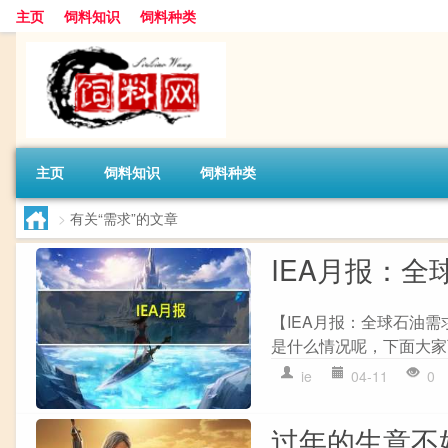
主页
饲料知识
饲料种类
主页
饲料知识
饲料种类
>
有关“需求”的文章
IEA月报：
【IEA月报：全球石油
是什么情况呢，下面大家可
ie
04-11
0
过年的生意不