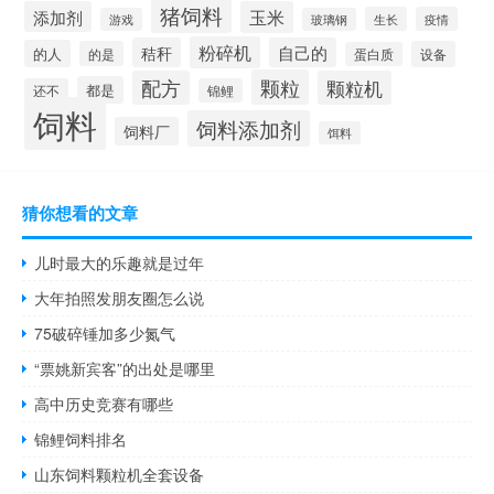
猪饲料
添加剂
玉米
生长
疫情
游戏
玻璃钢
粉碎机
秸秆
自己的
的人
的是
设备
蛋白质
颗粒
配方
颗粒机
都是
还不
锦鲤
饲料
饲料添加剂
饲料厂
饵料
猜你想看的文章
儿时最大的乐趣就是过年
大年拍照发朋友圈怎么说
75破碎锤加多少氮气
“票姚新宾客”的出处是哪里
高中历史竞赛有哪些
锦鲤饲料排名
山东饲料颗粒机全套设备