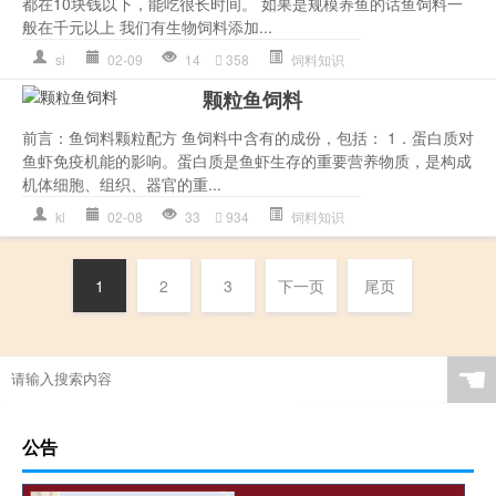
都在10块钱以下，能吃很长时间。 如果是规模养鱼的话鱼饲料一
般在千元以上 我们有生物饲料添加...
sl
02-09
14
358
饲料知识
颗粒鱼饲料
前言：鱼饲料颗粒配方 鱼饲料中含有的成份，包括： 1．蛋白质对
鱼虾免疫机能的影响。蛋白质是鱼虾生存的重要营养物质，是构成
机体细胞、组织、器官的重...
kl
02-08
33
934
饲料知识
1
2
3
下一页
尾页
☚
公告