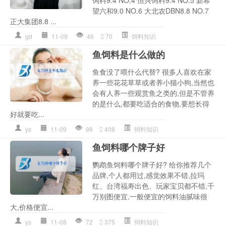
望六和9.0 NO.6 大北农DBN8.8 NO.7
正大集团8.8 ...
gd
11-09
46
70
饲料知识
鱼饲料是什么做的
鱼食没了喂什么代替? 很多人喜欢在家
养一些花花草草或者养小猫小狗,当然也
会有人养一些观赏鱼之类的,但是不管养
的是什么,都要吃适合的食物,要想长得
好就要吃...
ys
11-09
98
408
饲料知识
鱼饲料哪个牌子好
鹦鹉鱼饲料哪个牌子好? 给你推荐几个
品牌,个人都用过,感觉效果不错,拉玛
红、台湾福寿出色、玩家宝贝都不错,千
万别图便宜,一般便宜的饲料油腻味很
大,价格便宜...
ys
11-08
72
375
饲料知识