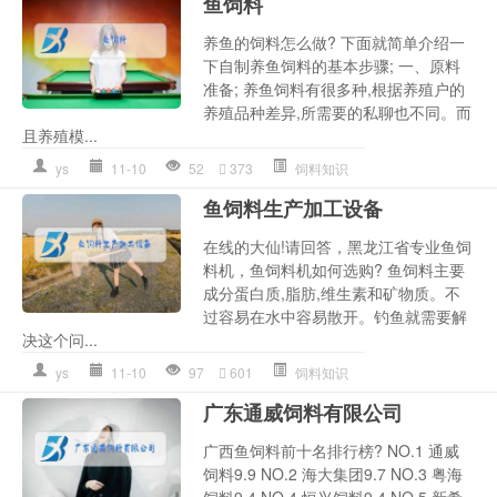
鱼饲料
养鱼的饲料怎么做? 下面就简单介绍一
下自制养鱼饲料的基本步骤; 一、原料
准备; 养鱼饲料有很多种,根据养殖户的
养殖品种差异,所需要的私聊也不同。而
且养殖模...
ys
11-10
52
373
饲料知识
鱼饲料生产加工设备
在线的大仙!请回答，黑龙江省专业鱼饲
料机，鱼饲料机如何选购? 鱼饲料主要
成分蛋白质,脂肪,维生素和矿物质。不
过容易在水中容易散开。钓鱼就需要解
决这个问...
ys
11-10
97
601
饲料知识
广东通威饲料有限公司
广西鱼饲料前十名排行榜? NO.1 通威
饲料9.9 NO.2 海大集团9.7 NO.3 粤海
饲料9.4 NO.4 恒兴饲料9.4 NO.5 新希