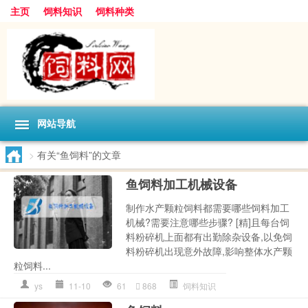
主页
饲料知识
饲料种类
网站导航
>
有关“鱼饲料”的文章
鱼饲料加工机械设备
制作水产颗粒饲料都需要哪些饲料加工
机械?需要注意哪些步骤? [精]且每台饲
料粉碎机上面都有出勤除杂设备,以免饲
料粉碎机出现意外故障,影响整体水产颗
粒饲料...
ys
11-10
61
868
饲料知识