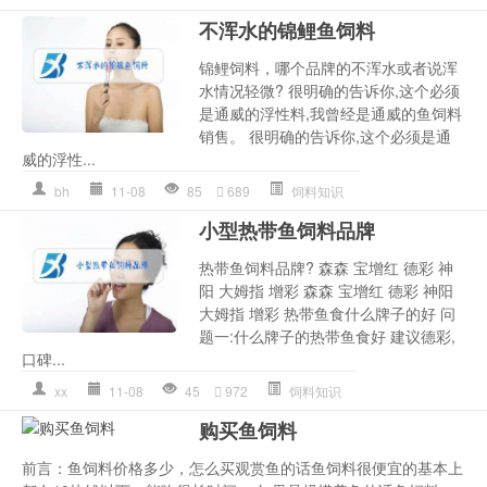
不浑水的锦鲤鱼饲料
锦鲤饲料，哪个品牌的不浑水或者说浑
水情况轻微? 很明确的告诉你,这个必须
是通威的浮性料,我曾经是通威的鱼饲料
销售。 很明确的告诉你,这个必须是通
威的浮性...
bh
11-08
85
689
饲料知识
小型热带鱼饲料品牌
热带鱼饲料品牌? 森森 宝增红 德彩 神
阳 大姆指 增彩 森森 宝增红 德彩 神阳
大姆指 增彩 热带鱼食什么牌子的好 问
题一:什么牌子的热带鱼食好 建议德彩,
口碑...
xx
11-08
45
972
饲料知识
购买鱼饲料
前言：鱼饲料价格多少，怎么买观赏鱼的话鱼饲料很便宜的基本上