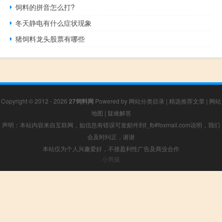
饲料的拼音怎么打?
冬天静电有什么症状现象
猪饲料龙头股票有哪些
Copyright © 2012 - 2026
27饲料网
Powered by
网站分类目录
|
精选推荐文章
|
网站
地图
|
疑难解答
声明：本站内容来自互联网，如信息有错误可发邮件到f_fb#foxmail.com说明，我们
会及时纠正，谢谢
本站仅为个人兴趣爱好，不接盈利性广告及商业合作
小男孩