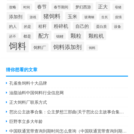
春节
正大
梦幻西游
攻略
春节期间
时间
母猪
猪饲料
添加剂
玉米
生长
疫情
游戏
玻璃钢
粉碎机
秸秆
自己的
的人
的是
设备
蛋白质
颗粒
配方
颗粒机
都是
还不
锦鲤
饲料
饲料添加剂
饲料厂
饵料
猜你想看的文章
孔雀鱼饲料十大品牌
油脂油料中国饲料行业信息网
正大饲料厂联系方式
芭比公主故事合集：公主梦想三部曲(关于芭比公主故事合集：公主梦想三部曲简述)
巨野李立多大年龄
中国联通宽带查询到期时间怎么查询（中国联通宽带查询到期时间）