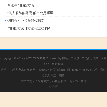
育肥牛饲料配方表
“此去敢辞依马磨”的出处是哪里
饲料公司中控员岗位职责
饲料配方设计方法与过程.ppt
Copyright © 2012 - 2026
27饲料网
Powered by
网站分类目录
|
精选推荐文章
|
网站
地图
|
疑难解答
声明：本站内容来自互联网，如信息有错误可发邮件到f_fb#foxmail.com说明，我们
会及时纠正，谢谢
本站仅为个人兴趣爱好，不接盈利性广告及商业合作
小男孩