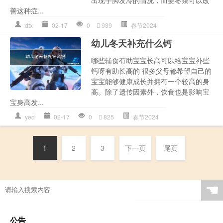
善这种症...
dtx
02-17
0
939
春节2024
幼儿冬天补充什么钙
哪些辅食有助宝宝长高可以给宝宝补些
钙呀有助长高的 很多父母都希望自己的
宝宝能够健康成长并拥有一个较高的身
高。除了遗传因素外，饮食也是影响宝
宝身高发...
yed
02-17
0
825
春节2024
1
2
3
下一页
尾页
☚
公告