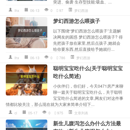
突进、偷袭 生存型技能:吸血、...
lhx
06-13
0
97
梦幻西游
梦幻西游怎么喂孩子
以下围绕“梦幻西游怎么喂孩子”主题解
决网友的困惑 梦幻西游怎么喂孩子? 得
先把孩子放在家里,然后点孩子,她就会
给你要东西,然后直接给予她就行...
lhx
06-13
0
786
梦幻西游
聪明宝宝吃什么(关于聪明宝宝
吃什么简述)
小伙伴们，你们好，今天0471房产来聊
聊一篇关于聪明宝宝吃什么，关于聪明
宝宝吃什么简述的文章,网友们对这件事
情都比较关注，那么现在就为大家来简单介绍下...
cl
05-17
0
975
文章列表
新生儿腹泻怎么办什么方法最