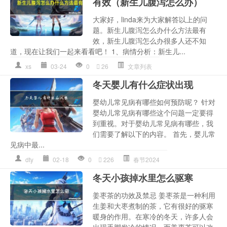
有效（新生儿腹泻怎么办）
大家好，linda来为大家解答以上的问
题。新生儿腹泻怎么办什么方法最有
效，新生儿腹泻怎么办很多人还不知
道，现在让我们一起来看看吧！ 1、病情分析：新生儿...
xs
03-24
0
26
文章列表
冬天婴儿有什么症状出现
婴幼儿常见病有哪些如何预防呢？ 针对
婴幼儿常见病有哪些这个问题一定要得
到重视。对于婴幼儿常见病有哪些，我
们需要了解以下的内容。 首先，婴儿常
见病中最...
dty
02-18
0
226
春节2024
冬天小孩掉水里怎么驱寒
姜枣茶的功效及禁忌 姜枣茶是一种利用
生姜和大枣煮制的茶，它有很好的驱寒
暖身的作用。在寒冷的冬天，许多人会
出现手脚发冷的情况，而姜枣茶可以改