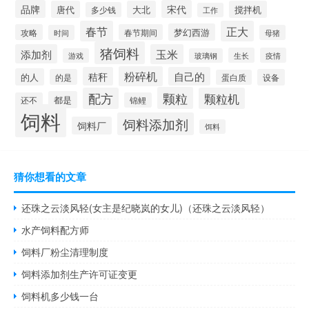
品牌
宋代
唐代
大北
搅拌机
多少钱
工作
春节
正大
梦幻西游
攻略
春节期间
时间
母猪
猪饲料
添加剂
玉米
生长
疫情
游戏
玻璃钢
粉碎机
秸秆
自己的
的人
的是
设备
蛋白质
颗粒
配方
颗粒机
都是
还不
锦鲤
饲料
饲料添加剂
饲料厂
饵料
猜你想看的文章
还珠之云淡风轻(女主是纪晓岚的女儿)（还珠之云淡风轻）
水产饲料配方师
饲料厂粉尘清理制度
饲料添加剂生产许可证变更
饲料机多少钱一台