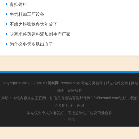
青贮饲料
牛饲料加工厂设备
不惑之旅张姝多大年龄了
呋塞米兽药饲料添加剂生产厂家
为什么冬天皮肤出血了
Copyright © 2012 - 2026
27饲料网
Powered by
网站分类目录
|
精选推荐文章
|
网站
地图
|
疑难解答
声明：本站内容来自互联网，如信息有错误可发邮件到f_fb#foxmail.com说明，我们
会及时纠正，谢谢
本站仅为个人兴趣爱好，不接盈利性广告及商业合作
小男孩