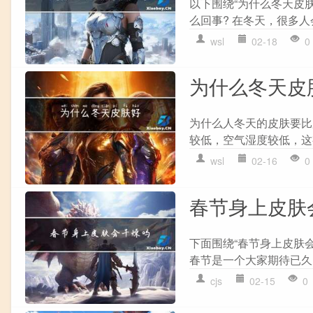
以下围绕“为什么冬天皮
么回事? 在冬天，很多人
wsl
02-18
0
为什么冬天皮
为什么人冬天的皮肤要比
较低，空气湿度较低，这
wsl
02-16
0
春节身上皮肤
下面围绕“春节身上皮肤
春节是一个大家期待已久
cjs
02-15
0