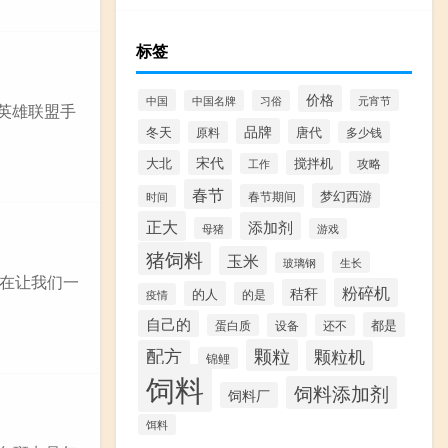
标签
价格
中国
元宵节
中国名牌
习俗
 英雄联盟手
品牌
冬天
唐代
原料
多少钱
宋代
大北
搅拌机
攻略
工作
春节
梦幻西游
春节期间
时间
正大
添加剂
母猪
游戏
猪饲料
玉米
生长
玻璃钢
在让我们一
粉碎机
秸秆
的人
的是
疫情
自己的
都是
设备
蛋白质
还不
颗粒
配方
颗粒机
锦鲤
饲料
饲料添加剂
饲料厂
饵料