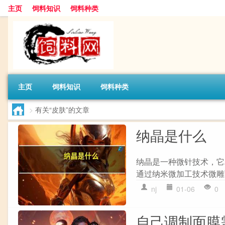
主页
饲料知识
饲料种类
主页
饲料知识
饲料种类
>
有关“皮肤”的文章
纳晶是什么
纳晶是一种微针技术，它利
通过纳米微加工技术微雕
nj
01-06
0
自己调制面膜