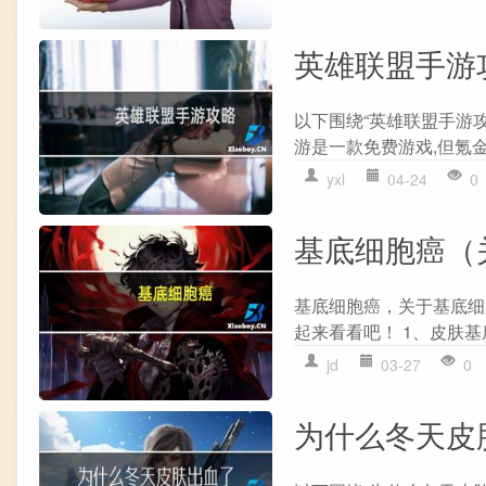
英雄联盟手游
以下围绕“英雄联盟手游攻
游是一款免费游戏,但氪金
yxl
04-24
0
基底细胞癌（
基底细胞癌，关于基底细
起来看看吧！ 1、皮肤基
jd
03-27
0
为什么冬天皮