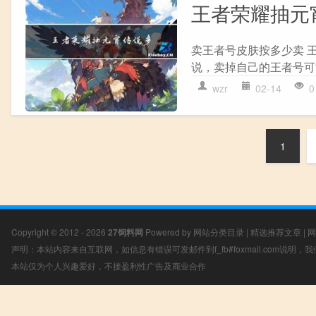
王者荣耀抽元
卖王者号皮肤按多少卖 
说，卖掉自己的王者号可
wzr
02-14
0
1
Copyright © 2012 - 2026
27饲料网
Powered by
网站分类目录
|
精选推荐文章
|
网
声明：本站内容来自互联网，如信息有错误可发邮件到f_fb#foxmail.com说明
本站仅为个人兴趣爱好，不接盈利性广告及商业合作