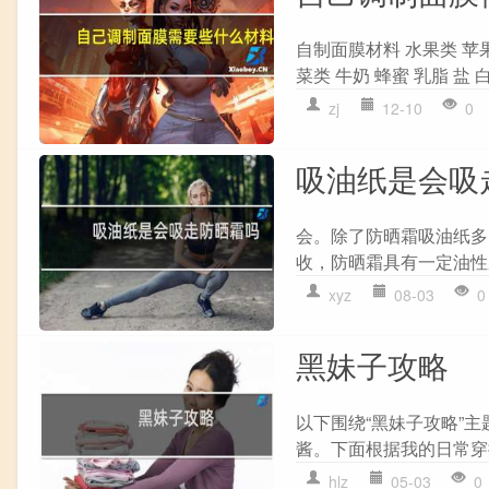
自制面膜材料 水果类 苹果 
菜类 牛奶 蜂蜜 乳脂 盐 白
zj
12-10
0
吸油纸是会吸
会。除了防晒霜吸油纸多
收，防晒霜具有一定油性
xyz
08-03
0
黑妹子攻略
以下围绕“黑妹子攻略”主题
酱。下面根据我的日常穿搭
hlz
05-03
0