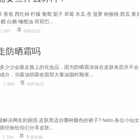
香蕉 西红柿 柠檬 葡萄 梨子 草莓 木瓜 杏 菠萝 称猴桃 西瓜 黄
醋 白糖 橄榄油 荷荷巴...
687
饲料知识
走防晒霜吗
多少少会吸走脸上的化妆品，因为防晒霜涂抹在皮肤表层并不会
成分，当吸油纸吸收面部大量油脂时顺便...
889
饲料知识
解决网友的困惑 皮肤黑适合哪种颜色的裙子? hello,各位小仙
经验给你们分享皮肤...
784
手游攻略