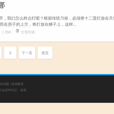
哪
宵节，我们怎么样点灯呢？根据传统习俗，必须将十二莲灯放在天
而在房子的上方，将灯放在梯子上，这样...
356
文章列表
3
下一页
尾页
站地图
|
疑难解答
，我们会及时纠正，谢谢