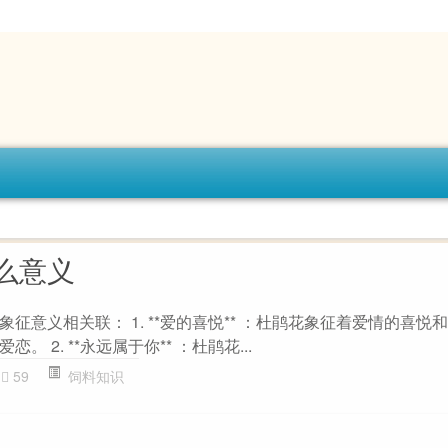
么意义
征意义相关联： 1. **爱的喜悦** ：杜鹃花象征着爱情的喜悦
 2. **永远属于你** ：杜鹃花...
59
饲料知识