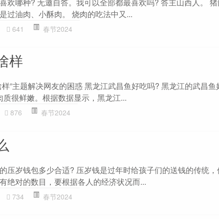
喜欢哪种? 无邀自答。我可以全部都最喜欢吗? 答主山西人。 
过油肉、小酥肉。 烧肉的吃法中又...
641
春节2024
啥样
样”主题解决网友的困惑 黑龙江武昌鱼好吃吗? 黑龙江的武昌鱼好
肉质很鲜嫩。根据数据显示，黑龙江...
876
春节2024
么
的压岁钱包多少合适? 压岁钱是过年时给孩子们的送钱的传统，
有绝对的数目，要根据各人的经济状况而...
734
春节2024