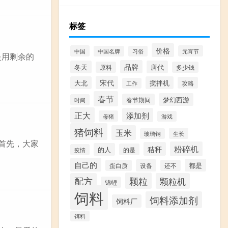
标签
价格
中国
元宵节
中国名牌
习俗
是用剩余的
品牌
冬天
唐代
原料
多少钱
宋代
大北
搅拌机
攻略
工作
春节
梦幻西游
春节期间
时间
正大
添加剂
母猪
游戏
猪饲料
玉米
生长
玻璃钢
首先，大家
粉碎机
秸秆
的人
的是
疫情
自己的
都是
设备
蛋白质
还不
颗粒
配方
颗粒机
锦鲤
饲料
饲料添加剂
饲料厂
饵料