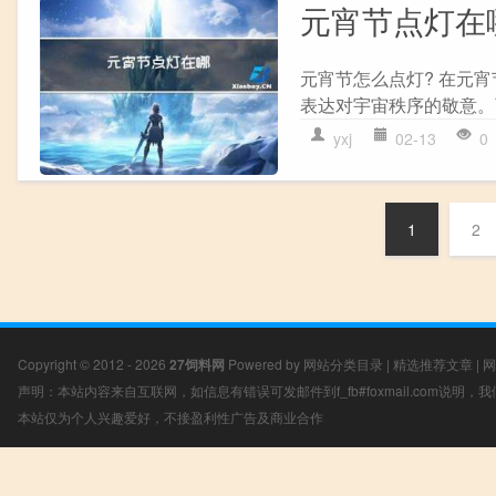
元宵节点灯在
元宵节怎么点灯? 在元
表达对宇宙秩序的敬意。
yxj
02-13
0
1
2
Copyright © 2012 - 2026
27饲料网
Powered by
网站分类目录
|
精选推荐文章
|
网
声明：本站内容来自互联网，如信息有错误可发邮件到f_fb#foxmail.com说明
本站仅为个人兴趣爱好，不接盈利性广告及商业合作