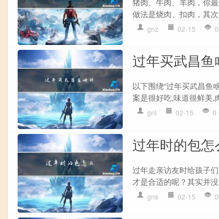
猪肉、牛肉、羊肉，你最
做法是烧肉、扣肉，其次是
gnz
02-15
0
过年买武昌鱼
以下围绕“过年买武昌鱼啥
案是很好吃,味道很鲜美,
gnl
02-15
0
过年时的包怎
过年走亲访友时给孩子们
才是合适的呢？其实并没
gns
02-15
0