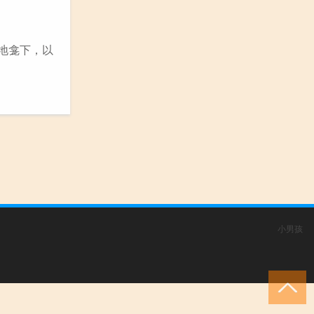
地龛下，以
小男孩