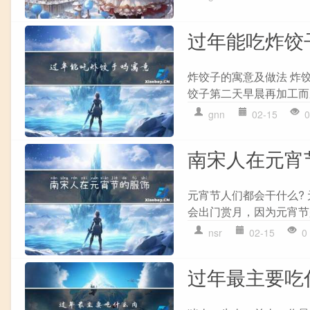
过年能吃炸饺
炸饺子的寓意及做法 炸
饺子第二天早晨再加工而
gnn
02-15
0
南宋人在元宵
元宵节人们都会干什么?
会出门赏月，因为元宵节
nsr
02-15
0
过年最主要吃