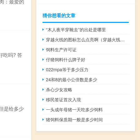
猪肉：最爱的
猜你想看的文章
“木人夜半穿靴去”的出处是哪里
穿越火线的图标怎么点亮啊（穿越火线图标点亮器）
饲料生产许可证
吃吗? 答
仔猪饲料什么牌子好
022mpa等于多少压力
24和8的最小公倍数是多少
杀心少女攻略
移民签证首次入境
但是给多少
一头成年母猪一天吃多少饲料
猪饲料保质期一般是多少时间