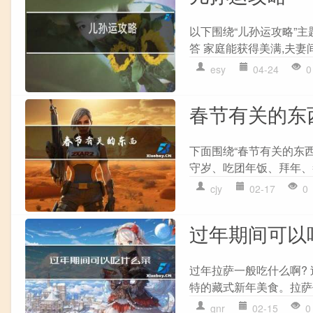
以下围绕“儿孙运攻略”主
答 家庭能获得美满,夫妻间
esy
04-24
0
春节有关的东
下面围绕“春节有关的东
守岁、吃团年饭、拜年、
cjy
02-17
0
过年期间可以
过年拉萨一般吃什么啊?
特的藏式新年美食。拉萨
gnr
02-15
0