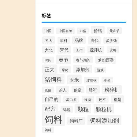
标签
价格
中国
元宵节
中国名牌
习俗
品牌
冬天
唐代
原料
多少钱
宋代
大北
搅拌机
攻略
工作
春节
梦幻西游
春节期间
时间
正大
添加剂
母猪
游戏
猪饲料
玉米
生长
玻璃钢
粉碎机
秸秆
的人
的是
疫情
自己的
都是
设备
蛋白质
还不
颗粒
配方
颗粒机
锦鲤
饲料
饲料添加剂
饲料厂
饵料