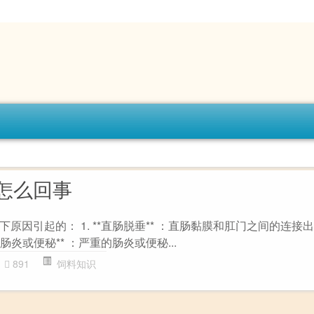
怎么回事
原因引起的： 1. **直肠脱垂** ：直肠黏膜和肛门之间的连接
*肠炎或便秘** ：严重的肠炎或便秘...
891
饲料知识