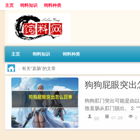
主页
饲料知识
饲料种类
主页
饲料知识
饲料种类
>
有关“直肠”的文章
狗狗屁眼突出
狗狗肛门突出可能是由以下
致直肠从肛门脱出。 2. *
gg
01-26
0