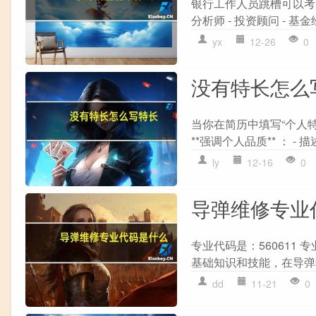
银行工作人员跳槽可以考虑的
分析师 - 投资顾问 - 基金
yx
12-26
0
没有特长怎么
当你在简历中填写“个人
**强调个人品质** ： -
ly
12-16
0
导弹维修专业
专业代码是：560611
基础知识和技能，在导弹
dd
11-21
0