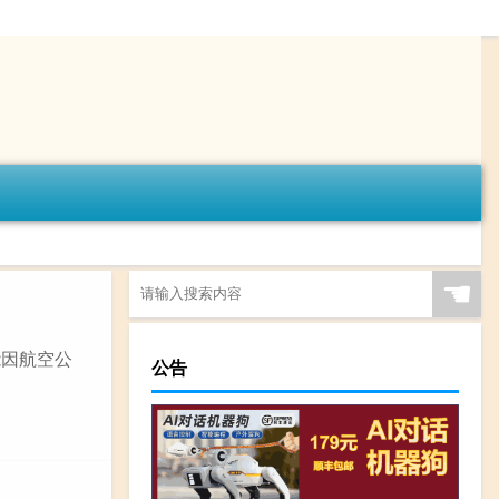
☚
能因航空公
公告