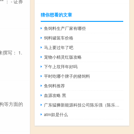
： - 证券
猜你想看的文章
鱼饲料生产厂家有哪些
饲料罐装车价格
马上要过年了吧
写： 1.
宠物小精灵红版攻略
下午上坟拜年好吗
平时吃哪个牌子的猪饲料
鱼饲料推荐
血源攻略 黑
结构等方面的
广东猛狮新能源科技公司陈乐强（陈乐伍-广东猛狮新能源科技股份有限公司董事长介绍）
atm奴是什么