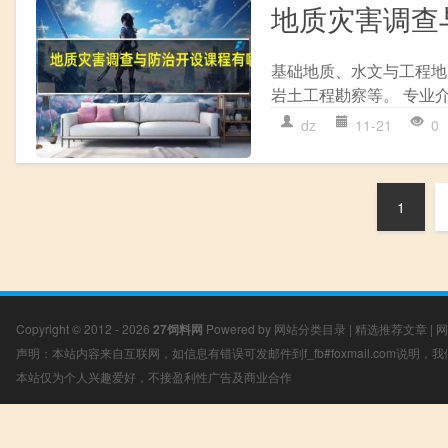
地质灾害调查
基础地质、水文与工程地
岩土工程勘察等。 专业介
dz
11-21
0
1
Copyright © 2012 - 2026
27饲料网
Powered by
网站分类目录
|
精选推荐文章
|
网
声明：本站内容来自互联网，如信息有错误可发邮件到f_fb#foxmail.com说明
本站仅为个人兴趣爱好，不接盈利性广告及商业合作