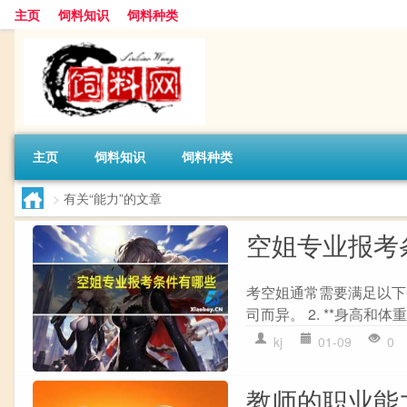
主页
饲料知识
饲料种类
主页
饲料知识
饲料种类
>
有关“能力”的文章
空姐专业报考
考空姐通常需要满足以下条件
司而异。 2. **身高和体重*
kj
01-09
0
教师的职业能