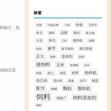
标签
价格
中国
元宵节
中国名牌
习俗
和能力，包
品牌
冬天
唐代
原料
多少钱
宋代
大北
搅拌机
攻略
工作
春节
梦幻西游
春节期间
时间
正大
添加剂
母猪
游戏
猪饲料
玉米
生长
玻璃钢
基础知识及
粉碎机
秸秆
的人
的是
疫情
自己的
都是
设备
蛋白质
还不
颗粒
配方
颗粒机
锦鲤
饲料
饲料添加剂
饲料厂
饵料