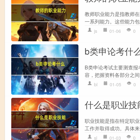
教师职业能力是指教师在
一系列能力。这些能力包括但
js
01-06
0
b类申论考什
B类申论考试主要测查报考
容，把握资料各部分之间
bl
01-05
0
什么是职业技
职业技能是指在特定职业
工作并取得成功。具体来说，职
sl
01-03
0