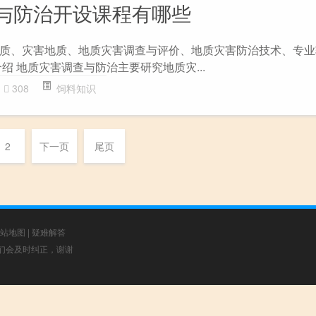
与防治开设课程有哪些
质、灾害地质、地质灾害调查与评价、地质灾害防治技术、专业
绍 地质灾害调查与防治主要研究地质灾...
308
饲料知识
2
下一页
尾页
站地图
|
疑难解答
，我们会及时纠正，谢谢