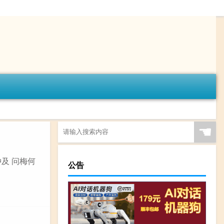
☚
仲及 问梅何
公告