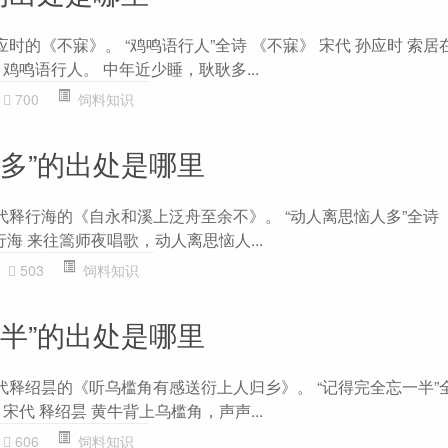
应时的《不寐》。 “鸡鸣语行人”全诗 《不寐》 宋代 孙应时 索
鸡鸣语行人。 中年近少睡，耿耿多...
700
饲料知识
人多”的出处是哪里
代释行海的《自永和溪上泛舟至余不》。 “动人离思恼人多”全诗
行海 来往篙师夜唱歌，动人离思恼人...
503
饲料知识
一半”的出处是哪里
代释绍昙的《听乌槛角有感送衍上人归乡》。 “记得完全忘一半”
宋代 释绍昙 黄牛背上乌槛角，声声...
606
饲料知识