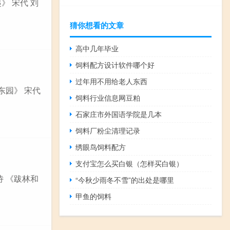
》 宋代 刘
猜你想看的文章
高中几年毕业
饲料配方设计软件哪个好
过年用不用给老人东西
东园》 宋代
饲料行业信息网豆粕
石家庄市外国语学院是几本
饲料厂粉尘清理记录
绣眼鸟饲料配方
支付宝怎么买白银（怎样买白银）
诗 《跋林和
“今秋少雨冬不雪”的出处是哪里
甲鱼的饲料