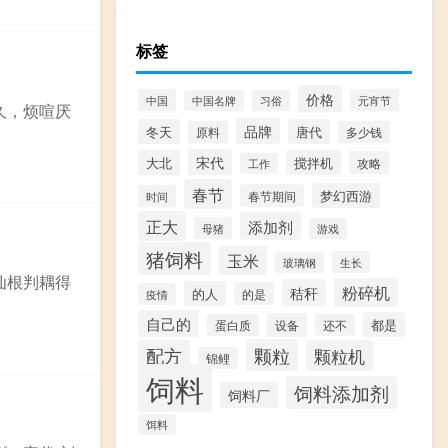
标签
价格
中国
元宵节
中国名牌
习俗
慢久，烦喧厌
品牌
冬天
唐代
原料
多少钱
宋代
大北
搅拌机
攻略
工作
春节
梦幻西游
春节期间
时间
正大
添加剂
母猪
游戏
猪饲料
玉米
生长
玻璃钢
 仙根判耦得
粉碎机
秸秆
的人
的是
疫情
自己的
都是
设备
蛋白质
还不
颗粒
配方
颗粒机
锦鲤
饲料
饲料添加剂
饲料厂
饵料