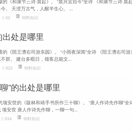
黻的《和康节三诗·晨起》。 “晨兴宜自今”全诗 《和康节三诗·晨起
今。 天澄万古气，人醒半生心。 ...
62
饲料知识
的出处是哪里
甫的《陪王漕右司游东园》。 “小雨夜深闻”全诗 《陪王漕右司游
不群。 建台多暇日，领客总能文...
822
饲料知识
作聊”的出处是哪里
代项安世的《跋林和靖手书所作三十聊》。 “唐人作诗先作聊”全
 项安世 唐人作诗先作聊，一聊一句...
934
饲料知识