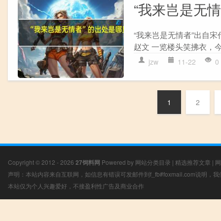
“我来岂是无
“我来岂是无情者”出自宋
赵文 一览楼头笑拂衣，今
jzw
11-22
0
1
2
Copyright © 2012 - 2026
27饲料网
Powered by
网站分类目录
|
精选推荐文章
|
网
声明：本站内容来自互联网，如信息有错误可发邮件到f_fb#foxmail.com说明
本站仅为个人兴趣爱好，不接盈利性广告及商业合作