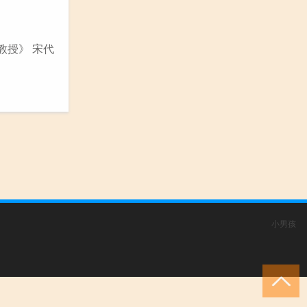
教授》 宋代
小男孩