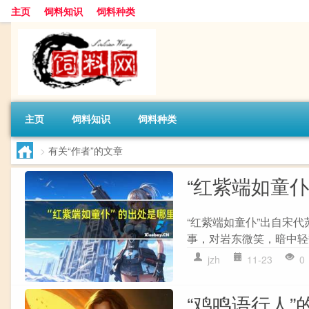
主页
饲料知识
饲料种类
主页
饲料知识
饲料种类
>
有关“作者”的文章
“红紫端如童仆
“红紫端如童仆”出自宋代
事，对岩东微笑，暗中轻馥
jzh
11-23
0
“鸡鸣语行人”