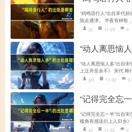
“鸡鸣语行人”出自宋代孙
陆走通津。 半夜有棹歌，
jzj
11-23
0
“动人离思恼
“动人离思恼人多”出自宋
上泛舟至余不》 宋代 释
jzd
11-22
0
“记得完全忘
“记得完全忘一半”出自宋
槛角有感送衍上人归乡》 
jzj
11-22
0