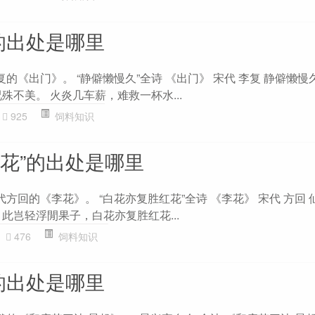
的出处是哪里
复的《出门》。 “静僻懒慢久”全诗 《出门》 宋代 李复 静僻懒
殊不美。 火炎几车薪，难救一杯水...
925
饲料知识
红花”的出处是哪里
代方回的《李花》。 “白花亦复胜红花”全诗 《李花》 宋代 方回
此岂轻浮閒果子，白花亦复胜红花...
476
饲料知识
的出处是哪里