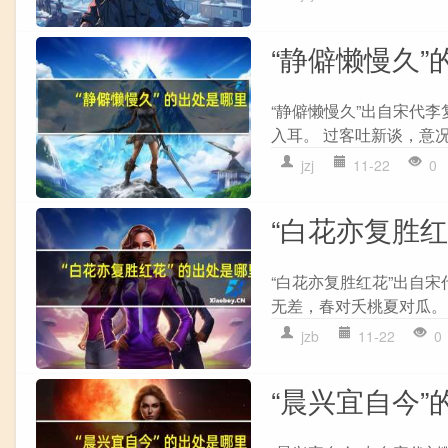
“静僻懒慢久”
“静僻懒慢久”出自宋代李
入耳。 过客吐新谈，意况
jzj
11-22
0
“白花亦复胜
“白花亦复胜红花”出自宋
无差，春对夭桃夏对瓜。 
jzb
11-22
0
“晨兴宜自今”