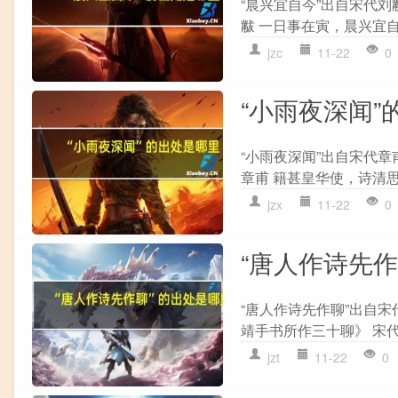
“晨兴宜自今”出自宋代刘
黻 一日事在寅，晨兴宜自
jzc
11-22
0
“小雨夜深闻”
“小雨夜深闻”出自宋代章
章甫 籍甚皇华使，诗清思
jzx
11-22
0
“唐人作诗先
“唐人作诗先作聊”出自宋
靖手书所作三十聊》 宋代
jzt
11-22
0