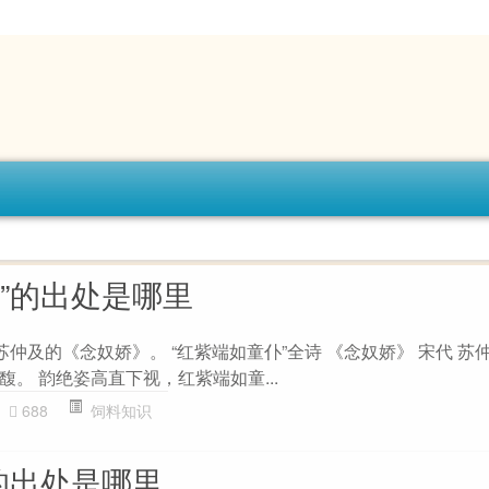
”的出处是哪里
苏仲及的《念奴娇》。 “红紫端如童仆”全诗 《念奴娇》 宋代 苏
。 韵绝姿高直下视，红紫端如童...
688
饲料知识
的出处是哪里