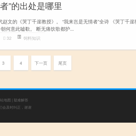
情者”的出处是哪里
代赵文的《哭丁千崖教授》。 “我来岂是无情者”全诗 《哭丁千崖
朝何意此嘘欷。 断无痛饮歌都护...
32
饲料知识
3
4
下一页
尾页
站地图
|
疑难解答
，我们会及时纠正，谢谢