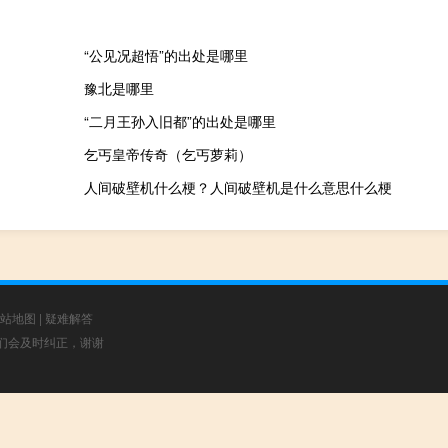
“公见况超悟”的出处是哪里
豫北是哪里
“二月王孙入旧都”的出处是哪里
乞丐皇帝传奇（乞丐萝莉）
人间破壁机什么梗？人间破壁机是什么意思什么梗
站地图
|
疑难解答
，我们会及时纠正，谢谢