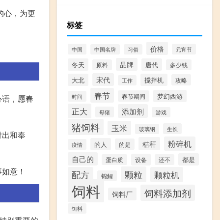
的心，为更
标签
价格
中国
元宵节
中国名牌
习俗
品牌
冬天
唐代
原料
多少钱
宋代
大北
搅拌机
攻略
工作
春节
梦幻西游
春节期间
时间
心语，愿春
正大
添加剂
母猪
游戏
猪饲料
玉米
生长
玻璃钢
付出和奉
粉碎机
秸秆
的人
的是
疫情
自己的
都是
设备
蛋白质
还不
事如意！
颗粒
配方
颗粒机
锦鲤
饲料
饲料添加剂
饲料厂
饵料