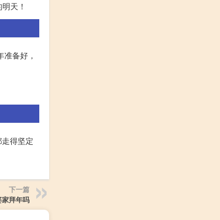
的明天！
年准备好，
都走得坚定
下一篇
婆家拜年吗