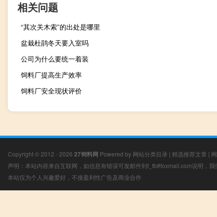
相关问题
“其次关木索”的出处是哪里
盆栽杜鹃冬天要入室吗
公司为什么要统一着装
饲料厂提高生产效率
饲料厂安全现状评价
Copyright © 2012 - 2026
27饲料网
Powered by
网站分类目录
|
精选推荐文章
|
网
声明：本站内容来自互联网，如信息有错误可发邮件到f_fb#foxmail.com说明
本站仅为个人兴趣爱好，不接盈利性广告及商业合作