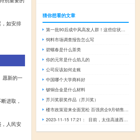
特别重要的
猜你想看的文章
案，如安排
第一批90后成中风高发人群！这些症状早发现 真的能救命！
饲料市场调查报告怎么写
碧螺春是什么茶类
你的元宵是什么馅儿的
公司应该如何走账
。愿新的一
中国哪个大学商科好
铍铜合金是什么材料
芥川奖获奖作品（芥川奖）
不断进取，
楼市政策迎来全面宽松 百强房企9月销售环比回升18%
2023-11-15 17:21： 目前，太佳高速西段、临县段存在积雪，路面湿滑，高速一支队提示：请各位驾驶人减速慢行，切勿疲劳驾驶，安全行车。 ​​​
盛，人民安