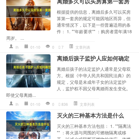
离婚多久可以买房算第一套房
根据提供的信息，离婚后多久可以买房
算第一套房的规定可能因地区而异，但
通常情况下，以下是一些普遍适用的条
件： 1. **年龄要求** ：购房者需年满18
周岁。 ...
lh
01-10
0
7
文章列表
离婚后孩子监护人应如何确定
离婚后孩子的法定监护人通常是父母双
方。根据《中华人民共和国民法典》的
规定，父母是未成年子女的法定监护
人，监护权不因父母离婚而发生变化。
即使父母离婚...
lh
01-10
0
836
文章列表
灭火的三种基本方法是什么
灭火的三种基本方法包括： 1. **隔离法
** ：将火源与周围的可燃物隔离或移
开，以减少或阻断可燃物的供应，使燃