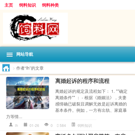
主页
饲料知识
饲料种类
网站导航
>
作者“lh”的文章
离婚起诉的程序和流程
离婚起诉的规定及流程如下： 1. **确定
离婚条件** ： - 根据《婚姻法》，夫妻
感情确已破裂且调解无效是起诉离婚的
基本条件。例如，一方有出轨、家庭暴
力等情...
lh
01-26
0
584
饲料知识