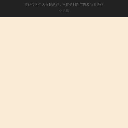
本站仅为个人兴趣爱好，不接盈利性广告及商业合作
小男孩