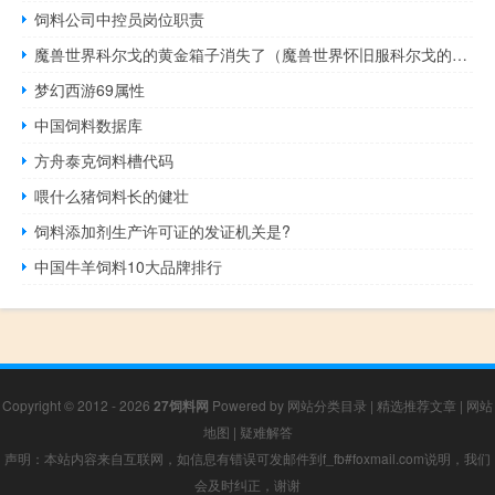
饲料公司中控员岗位职责
魔兽世界科尔戈的黄金箱子消失了（魔兽世界怀旧服科尔戈的黄金在哪交任务）
梦幻西游69属性
中国饲料数据库
方舟泰克饲料槽代码
喂什么猪饲料长的健壮
饲料添加剂生产许可证的发证机关是?
中国牛羊饲料10大品牌排行
Copyright © 2012 - 2026
27饲料网
Powered by
网站分类目录
|
精选推荐文章
|
网站
地图
|
疑难解答
声明：本站内容来自互联网，如信息有错误可发邮件到f_fb#foxmail.com说明，我们
会及时纠正，谢谢