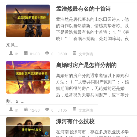
孟浩然最有名的十首诗
孟浩然是唐代著名的山水田园诗人，他
的诗作以自然清新、情感真挚著称。以
下是孟浩然最有名的十首诗： 1. **《春
晓》** ```春眠不觉晓，处处闻啼鸟。夜
来风...
lh
01-03
0
600
文章列表
离婚时房产是怎样分割的
离婚后的房产分割通常遵循以下原则和
方法： 1. **夫妻共同财产原则** ： - 婚
姻期间所得的房产，无论婚前还是婚
后，通常视为夫妻共同财产，应平等分
割。 2. ...
lh
12-30
0
105
文章列表
漯河有什么技校
在河南省漯河市，存在多所职业技术学