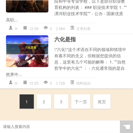
院和中等专业学校，以下是部分职业教
育机构的列表： ### 职业技术学院 1. **
漯河职业技术学院** - 公办 - 国家优质
高职...
lh
12-26
0
484
文章列表
六化是指
\"六化\"这个术语在不同的领域和情境中
有着不同的含义，但根据您提供的信
息，这里有几个可能的解释： 1. **自然
哲学中的六化** ： - 六化通常指的是自
然界中...
lh
12-25
0
728
饲料知识
1
2
3
下一页
尾页
☚