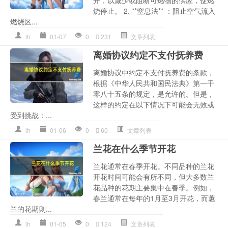
烧停止。 2. **窒息法** ：阻止空气流入
燃烧区...
lh
01-07
0
231
文章列表
离婚协议约定不支付抚养费
离婚协议中约定不支付抚养费的条款，
根据《中华人民共和国民法典》第一千
零八十五条的规定，是允许的。但是，
这样的约定在以下情况下可能会无效或
受到挑战：...
lh
01-06
0
60
文章列表
兰花在什么季节开花
兰花通常在春季开花。不同品种的兰花
开花时间可能会有所不同，但大多数兰
花品种的花期主要集中在春季。例如，
春兰通常在每年的1月至3月开花，而蕙
兰的花期则...
lh
01-05
0
124
文章列表