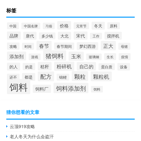
标签
价格
冬天
中国
元宵节
原料
中国名牌
习俗
品牌
宋代
唐代
大北
搅拌机
多少钱
工作
春节
正大
梦幻西游
攻略
春节期间
时间
母猪
猪饲料
添加剂
玉米
生长
疫情
游戏
玻璃钢
粉碎机
秸秆
自己的
的人
的是
设备
蛋白质
颗粒
配方
颗粒机
都是
还不
锦鲤
饲料
饲料添加剂
饲料厂
饵料
猜你想看的文章
云顶919攻略
老人冬天为什么会盗汗