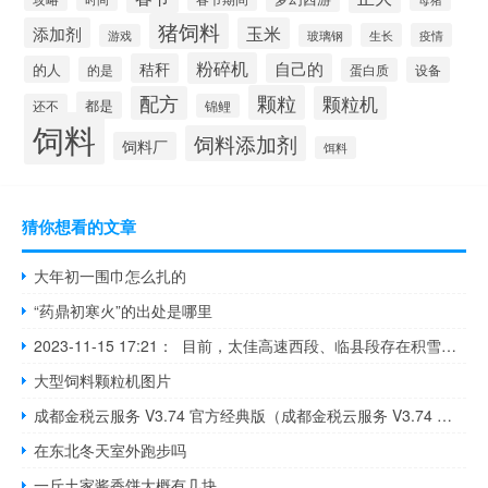
猪饲料
添加剂
玉米
生长
疫情
游戏
玻璃钢
粉碎机
秸秆
自己的
的人
的是
设备
蛋白质
颗粒
配方
颗粒机
都是
还不
锦鲤
饲料
饲料添加剂
饲料厂
饵料
猜你想看的文章
大年初一围巾怎么扎的
“药鼎初寒火”的出处是哪里
2023-11-15 17:21： 目前，太佳高速西段、临县段存在积雪，路面湿滑，高速一支队提示：请各位驾驶人减速慢行，切勿疲劳驾驶，安全行车。 ​​​
大型饲料颗粒机图片
成都金税云服务 V3.74 官方经典版（成都金税云服务 V3.74 官方经典版功能简介）
在东北冬天室外跑步吗
一斤土家酱香饼大概有几块