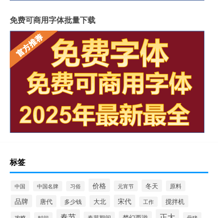
免费可商用字体批量下载
标签
价格
冬天
中国
元宵节
原料
中国名牌
习俗
品牌
宋代
唐代
大北
搅拌机
多少钱
工作
春节
正大
梦幻西游
攻略
春节期间
时间
母猪