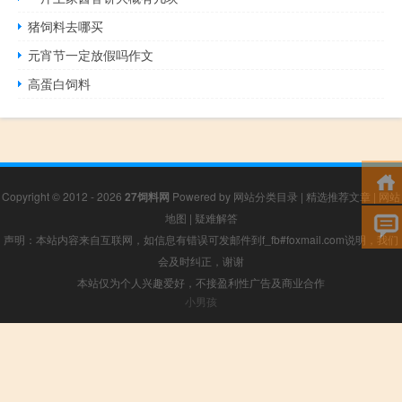
猪饲料去哪买
元宵节一定放假吗作文
高蛋白饲料
Copyright © 2012 - 2026
27饲料网
Powered by
网站分类目录
|
精选推荐文章
|
网站
地图
|
疑难解答
声明：本站内容来自互联网，如信息有错误可发邮件到f_fb#foxmail.com说明，我们
会及时纠正，谢谢
本站仅为个人兴趣爱好，不接盈利性广告及商业合作
小男孩