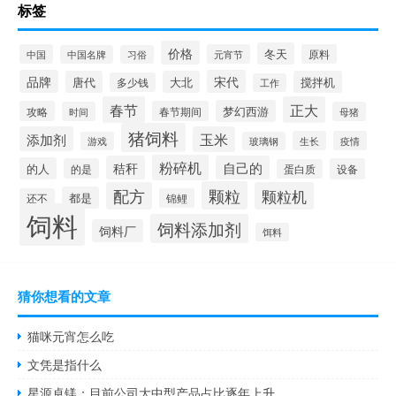
标签
价格
冬天
中国
元宵节
原料
中国名牌
习俗
品牌
宋代
唐代
大北
搅拌机
多少钱
工作
春节
正大
梦幻西游
攻略
春节期间
时间
母猪
猪饲料
添加剂
玉米
生长
疫情
游戏
玻璃钢
粉碎机
秸秆
自己的
的人
的是
设备
蛋白质
颗粒
配方
颗粒机
都是
还不
锦鲤
饲料
饲料添加剂
饲料厂
饵料
猜你想看的文章
猫咪元宵怎么吃
文凭是指什么
星源卓镁：目前公司大中型产品占比逐年上升