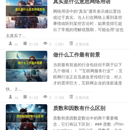
真实是什么意思网络用语
网络用语中的“真实”通常表示难以置信
或过于真实。当人们在网络上看到某些
事情或听到某些言论时，如果觉得它超
出了常规的理解或预期，可能会用“这也
太真实了...
zs
01-03
0
291
文章列表
做什么工作最有前景
当前最有前途的行业包括但不限于以下
几个领域： 1. **互联网服务行业** ：互
联网行业正在迅速改变传统行业，对人
才的需求巨大，互联网企业的涨薪速度
快。 2....
zs
01-02
0
193
文章列表
质数和因数有什么区别
质数和质因数是数论中的两个重要概
念，它们有以下区别： ### 质数（Prim
e number） - **定义** ：质数是一个大