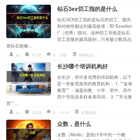
钻石3ex切工指的是什么
钻石3EX切工指的是钻石的切工、抛光
和对称性都达到最高标准，即“Excellen
t”（优秀）级别。这种切工等级是钻石
切工质量的最高级别，只有极少数高品
质钻石能够...
zs
12-26
0
82
饲料知识
长沙哪个培训机构好
在长沙，有许多优秀的培训机构，以下
是一些备受推崇的教育机构： 1. **金海
教育** ：涵盖幼教、小学、初中、高中
四个学段及各科各类培训。 2. **开元教
育** ...
zs
12-23
0
110
文章列表
众数，是什么
众数（Mode）是统计学中的一个概