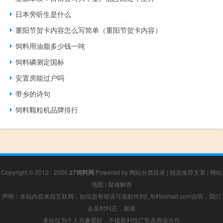
日本旁听生是什么
重阳节贺卡内容怎么写简单（重阳节贺卡内容）
饲料用油脂多少钱一吨
饲料磷测定国标
安置房能过户吗
带乡的诗句
饲料颗粒机品牌排行
Copyright © 2012 - 2026
27饲料网
Powered by
网站分类目录
|
精选推荐文章
|
网站
地图
|
疑难解答
声明：本站内容来自互联网，如信息有错误可发邮件到f_fb#foxmail.com说明，我们
会及时纠正，谢谢
本站仅为个人兴趣爱好，不接盈利性广告及商业合作