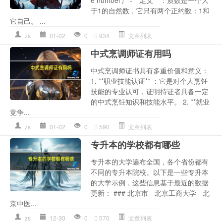
于1的自然数，它只有两个正约数：1和
它自己。 ...
zs
01-02
0
934
文章列表
中式烹调师证有用吗
中式烹调师证书具有多重价值和意义：
1. **职业技能认证** ：它是对个人烹饪
技能的专业认可，证明持证者具备一定
的中式烹饪知识和技能水平。 2. **就业
竞争...
zs
01-02
0
590
文章列表
专升本的学校都有哪些
专升本的大学遍布全国，各个省份都有
不同的专升本院校。以下是一些专升本
的大学示例，这些信息基于最近的数据
更新： ### 北京市 - 北京工商大学 - 北
京中医...
zs
12-30
0
570
文章列表