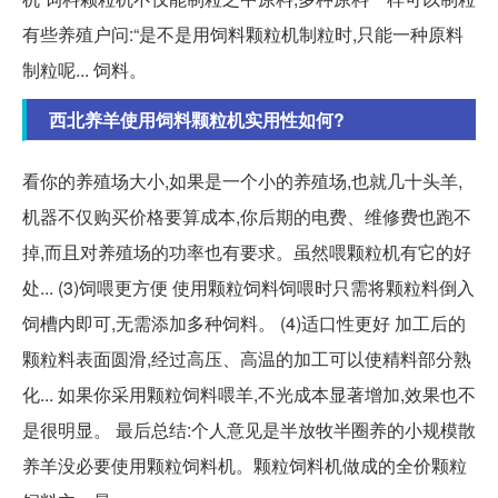
有些养殖户问:“是不是用饲料颗粒机制粒时,只能一种原料
制粒呢... 饲料。
西北养羊使用饲料颗粒机实用性如何?
看你的养殖场大小,如果是一个小的养殖场,也就几十头羊,
机器不仅购买价格要算成本,你后期的电费、维修费也跑不
掉,而且对养殖场的功率也有要求。虽然喂颗粒机有它的好
处... (3)饲喂更方便 使用颗粒饲料饲喂时只需将颗粒料倒入
饲槽内即可,无需添加多种饲料。 (4)适口性更好 加工后的
颗粒料表面圆滑,经过高压、高温的加工可以使精料部分熟
化... 如果你采用颗粒饲料喂羊,不光成本显著增加,效果也不
是很明显。 最后总结:个人意见是半放牧半圈养的小规模散
养羊没必要使用颗粒饲料机。颗粒饲料机做成的全价颗粒