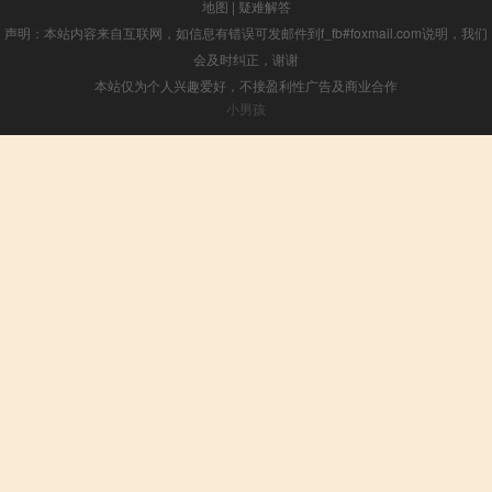
地图
|
疑难解答
声明：本站内容来自互联网，如信息有错误可发邮件到f_fb#foxmail.com说明，我们
会及时纠正，谢谢
本站仅为个人兴趣爱好，不接盈利性广告及商业合作
小男孩