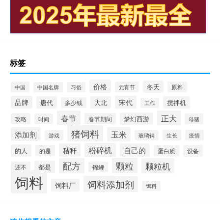
标签
价格
冬天
中国
元宵节
原料
中国名牌
习俗
品牌
宋代
唐代
大北
搅拌机
多少钱
工作
春节
正大
梦幻西游
攻略
春节期间
时间
母猪
猪饲料
添加剂
玉米
生长
疫情
游戏
玻璃钢
粉碎机
秸秆
自己的
的人
的是
设备
蛋白质
颗粒
配方
颗粒机
都是
还不
锦鲤
饲料
饲料添加剂
饲料厂
饵料