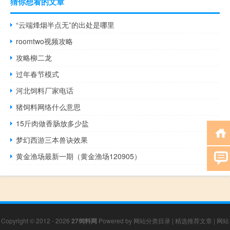
猜你想看的文章
“云端烽烟半点无”的出处是哪里
roomtwo视频攻略
攻略柳二龙
过年春节模式
河北饲料厂家电话
猪饲料网络什么意思
15斤肉做香肠放多少盐
梦幻西游三本兽诀效果
黄金渔场最新一期（黄金渔场120905）
Copyright © 2012 - 2026
27饲料网
Powered by
网站分类目录
|
精选推荐文章
|
网站