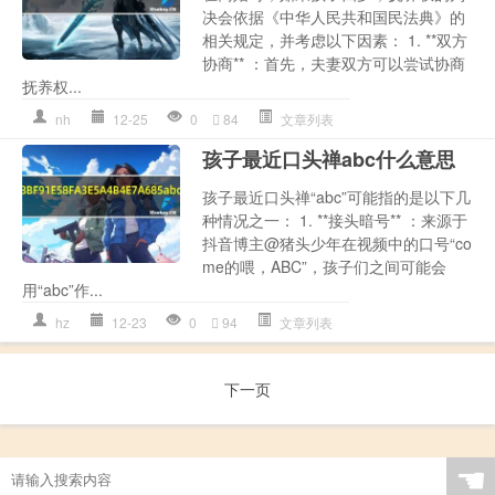
决会依据《中华人民共和国民法典》的
相关规定，并考虑以下因素： 1. **双方
协商** ：首先，夫妻双方可以尝试协商
抚养权...
nh
12-25
0
84
文章列表
孩子最近口头禅abc什么意思
孩子最近口头禅“abc”可能指的是以下几
种情况之一： 1. **接头暗号** ：来源于
抖音博主@猪头少年在视频中的口号“co
me的喂，ABC”，孩子们之间可能会
用“abc”作...
hz
12-23
0
94
文章列表
下一页
☚