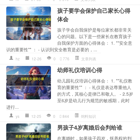
孩子要学会保护自己家长心得
体会
孩子学会自我保护是每位家长都非常关
心的问题。以下是一些家长在教育孩子
自我保护方面的心得体会： 1. **安全意
识的重要性** ： - 认识到安全教育是必要的，...
hz
12-26
0
776
文章列表
幼师礼仪培训心得
幼儿园礼仪培训心得体会： 1. **礼仪教
育的重要性** ： - 礼仪是表达尊重他人
的方式，其核心是律己和敬人。 - 2.5岁
至6岁是幼儿行为规范的敏感期，此时
进行...
ys
12-25
0
844
饲料知识
男孩子4岁离婚后会判给谁
在离婚时，如果孩子四岁，抚养权的判