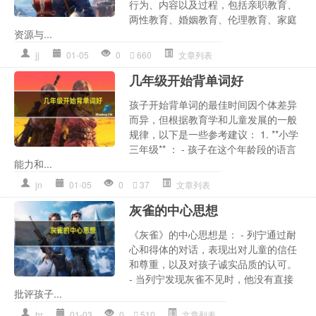
行为、内容以及过程，包括亲职教育、
两性教育、婚姻教育、伦理教育、家庭
资源与...
jj
01-05
0
660
文章列表
几年级开始背单词好
孩子开始背单词的最佳时间因个体差异
而异，但根据教育学和儿童发展的一般
规律，以下是一些参考建议： 1. **小学
三年级** ： - 孩子在这个年龄段的语言
能力和...
jn
01-05
0
37
文章列表
灰雀的中心思想
《灰雀》的中心思想是： - 列宁通过耐
心和得体的对话，表现出对儿童的信任
和尊重，以及对孩子诚实品质的认可。
- 当列宁发现灰雀不见时，他没有直接
批评孩子...
hr
01-03
0
510
文章列表