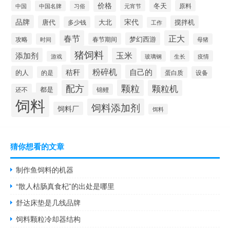
价格
冬天
中国
元宵节
原料
中国名牌
习俗
品牌
宋代
唐代
大北
搅拌机
多少钱
工作
春节
正大
梦幻西游
攻略
春节期间
时间
母猪
猪饲料
添加剂
玉米
生长
疫情
游戏
玻璃钢
粉碎机
秸秆
自己的
的人
的是
设备
蛋白质
颗粒
配方
颗粒机
都是
还不
锦鲤
饲料
饲料添加剂
饲料厂
饵料
猜你想看的文章
制作鱼饲料的机器
“散人枯肠真食杞”的出处是哪里
舒达床垫是几线品牌
饲料颗粒冷却器结构