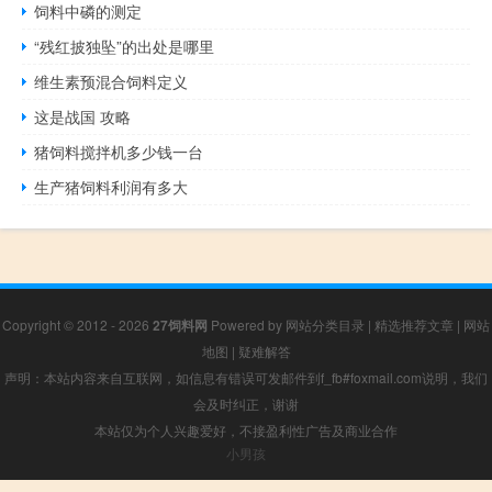
饲料中磷的测定
“残红披独坠”的出处是哪里
维生素预混合饲料定义
这是战国 攻略
猪饲料搅拌机多少钱一台
生产猪饲料利润有多大
Copyright © 2012 - 2026
27饲料网
Powered by
网站分类目录
|
精选推荐文章
|
网站
地图
|
疑难解答
声明：本站内容来自互联网，如信息有错误可发邮件到f_fb#foxmail.com说明，我们
会及时纠正，谢谢
本站仅为个人兴趣爱好，不接盈利性广告及商业合作
小男孩