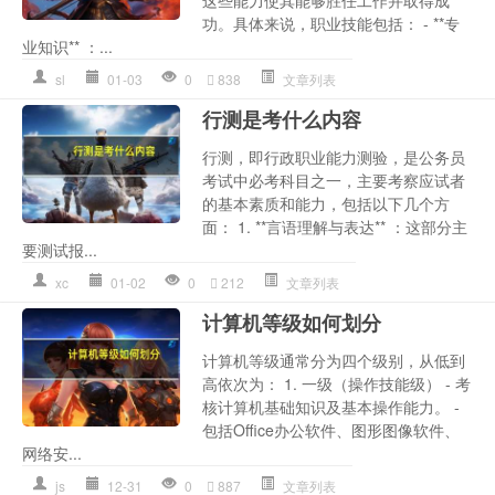
功。具体来说，职业技能包括： - **专
业知识** ：...
sl
01-03
0
838
文章列表
行测是考什么内容
行测，即行政职业能力测验，是公务员
考试中必考科目之一，主要考察应试者
的基本素质和能力，包括以下几个方
面： 1. **言语理解与表达** ：这部分主
要测试报...
xc
01-02
0
212
文章列表
计算机等级如何划分
计算机等级通常分为四个级别，从低到
高依次为： 1. 一级（操作技能级） - 考
核计算机基础知识及基本操作能力。 -
包括Office办公软件、图形图像软件、
网络安...
js
12-31
0
887
文章列表