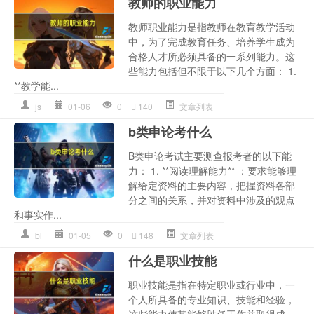
教师的职业能力
教师职业能力是指教师在教育教学活动
中，为了完成教育任务、培养学生成为
合格人才所必须具备的一系列能力。这
些能力包括但不限于以下几个方面： 1.
**教学能...
js
01-06
0
140
文章列表
b类申论考什么
B类申论考试主要测查报考者的以下能
力： 1. **阅读理解能力** ：要求能够理
解给定资料的主要内容，把握资料各部
分之间的关系，并对资料中涉及的观点
和事实作...
bl
01-05
0
148
文章列表
什么是职业技能
职业技能是指在特定职业或行业中，一
个人所具备的专业知识、技能和经验，
这些能力使其能够胜任工作并取得成