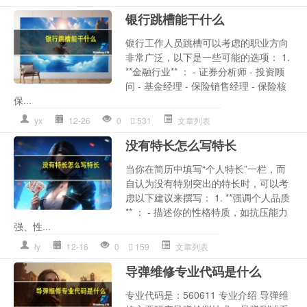
银行跳槽能干什么
银行工作人员跳槽可以考虑的职业方向
非常广泛，以下是一些可能的选项： 1.
**金融行业** ： - 证券分析师 - 投资顾
问 - 基金经理 - 保险销售经理 - 保险核
保...
yx
12-26
0
531
文章列表
没有特长怎么写特长
当你在简历中填写“个人特长”一栏，而
自认为没有特别突出的特长时，可以考
虑以下建议来撰写： 1. **强调个人品质
** ： - 描述你的性格特质，如抗压能力
强、性...
ly
12-16
0
159
文章列表
导弹维修专业代码是什么
专业代码是：560611 专业介绍 导弹维