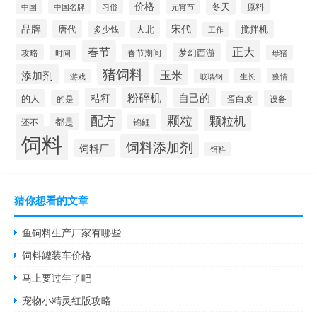
价格
冬天
中国
元宵节
原料
中国名牌
习俗
品牌
宋代
唐代
大北
搅拌机
多少钱
工作
春节
正大
梦幻西游
攻略
春节期间
时间
母猪
猪饲料
添加剂
玉米
生长
疫情
游戏
玻璃钢
粉碎机
秸秆
自己的
的人
的是
设备
蛋白质
颗粒
配方
颗粒机
都是
还不
锦鲤
饲料
饲料添加剂
饲料厂
饵料
猜你想看的文章
鱼饲料生产厂家有哪些
饲料罐装车价格
马上要过年了吧
宠物小精灵红版攻略