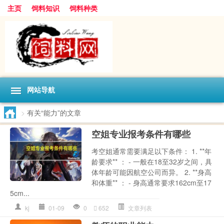
主页
饲料知识
饲料种类
网站导航
>
有关“能力”的文章
空姐专业报考条件有哪些
考空姐通常需要满足以下条件： 1. **年
龄要求** ： - 一般在18至32岁之间，具
体年龄可能因航空公司而异。 2. **身高
和体重** ： - 身高通常要求162cm至17
5cm...
kj
01-09
0
652
文章列表