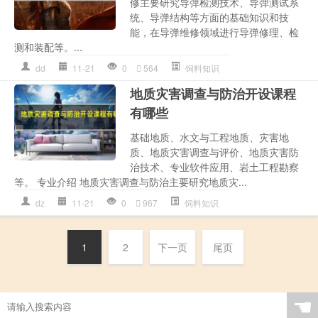
修主要研究导弹检测技术、导弹测试系
统、导弹结构等方面的基础知识和技
能，在导弹维修领域进行导弹修理、检
测和装配等。...
dd
11-21
0
564
饲料知识
地质灾害调查与防治开设课程
有哪些
基础地质、水文与工程地质、灾害地
质、地质灾害调查与评价、地质灾害防
治技术、专业软件应用、岩土工程勘察
等。 专业介绍 地质灾害调查与防治主要研究地质灾...
dz
11-21
0
967
饲料知识
1
2
下一页
尾页
☚