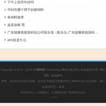
下午上坟拜年好吗
平时吃哪个牌子的猪饲料
鱼饲料推荐
血源攻略 黑
广东猛狮新能源科技公司陈乐强（陈乐伍-广东猛狮新能源科技股份有限公司董事长介绍）
atm奴是什么
Copyright © 2012 - 2026
27饲料网
Powered by
网站分类目录
|
精选推荐文章
|
网站
地图
|
疑难解答
声明：本站内容来自互联网，如信息有错误可发邮件到f_fb#foxmail.com说明，我们
会及时纠正，谢谢
本站仅为个人兴趣爱好，不接盈利性广告及商业合作
小男孩