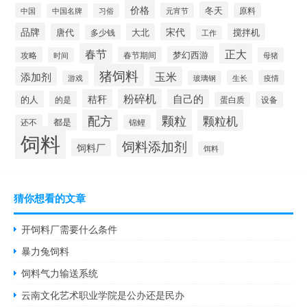
价格
冬天
中国
元宵节
原料
中国名牌
习俗
品牌
宋代
唐代
大北
搅拌机
多少钱
工作
春节
正大
梦幻西游
攻略
春节期间
时间
母猪
猪饲料
添加剂
玉米
生长
疫情
游戏
玻璃钢
粉碎机
秸秆
自己的
的人
的是
设备
蛋白质
颗粒
配方
颗粒机
都是
还不
锦鲤
饲料
饲料添加剂
饲料厂
饵料
猜你想看的文章
开饲料厂需要什么条件
暴力兔饲料
饲料气力输送系统
云南文化艺术职业学院是公办还是民办