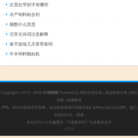
左宽右窄的字有哪些
水产饲料粘合剂
频数什么意思
元宵古诗词注音解释
春节放假几天算带薪吗
牛羊饲料颗粒机
Copyright © 2012 - 2026
27饲料网
Powered by
网站分类目录
|
精选推荐文章
|
网站
地图
|
疑难解答
声明：本站内容来自互联网，如信息有错误可发邮件到f_fb#foxmail.com说明，我们
会及时纠正，谢谢
本站仅为个人兴趣爱好，不接盈利性广告及商业合作
小男孩