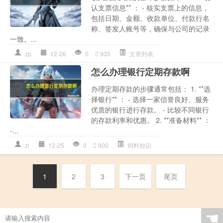
认支票信息** ： - 核实支票上的信息，
包括日期、金额、收款单位、付款行名
称、签发人账号等，确保与公司的记录
一致。...
zp
12-26
0
935
文章列表
怎么办理银行定期存款啊
办理定期存款的步骤通常包括： 1. **选
择银行** ： - 选择一家信誉良好、服务
优质的银行进行存款。 - 比较不同银行
的存款利率和优惠。 2. **准备材料** ：
-...
zl
12-25
0
900
饲料知识
1
2
3
下一页
尾页
☚