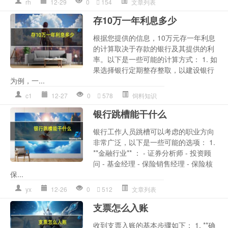
rh
12-29
0
154
文章列表
存10万一年利息多少
根据您提供的信息，10万元存一年利息
的计算取决于存款的银行及其提供的利
率。以下是一些可能的计算方式： 1. 如
果选择银行定期整存整取，以建设银行
为例，一...
c1
12-27
0
578
饲料知识
银行跳槽能干什么
银行工作人员跳槽可以考虑的职业方向
非常广泛，以下是一些可能的选项： 1.
**金融行业** ： - 证券分析师 - 投资顾
问 - 基金经理 - 保险销售经理 - 保险核
保...
yx
12-26
0
512
文章列表
支票怎么入账
收到支票入账的基本步骤如下： 1. **确