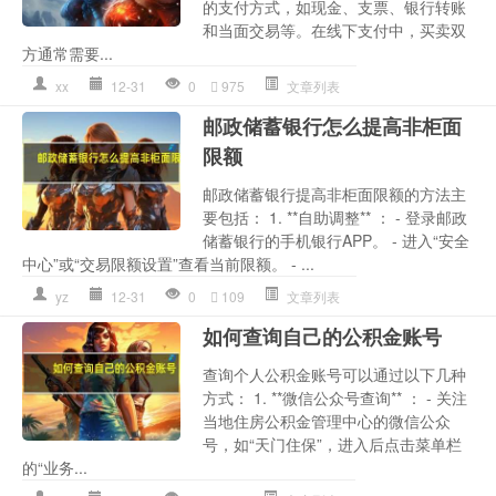
的支付方式，如现金、支票、银行转账
和当面交易等。在线下支付中，买卖双
方通常需要...
xx
12-31
0
975
文章列表
邮政储蓄银行怎么提高非柜面
限额
邮政储蓄银行提高非柜面限额的方法主
要包括： 1. **自助调整** ： - 登录邮政
储蓄银行的手机银行APP。 - 进入“安全
中心”或“交易限额设置”查看当前限额。 - ...
yz
12-31
0
109
文章列表
如何查询自己的公积金账号
查询个人公积金账号可以通过以下几种
方式： 1. **微信公众号查询** ： - 关注
当地住房公积金管理中心的微信公众
号，如“天门住保”，进入后点击菜单栏
的“业务...