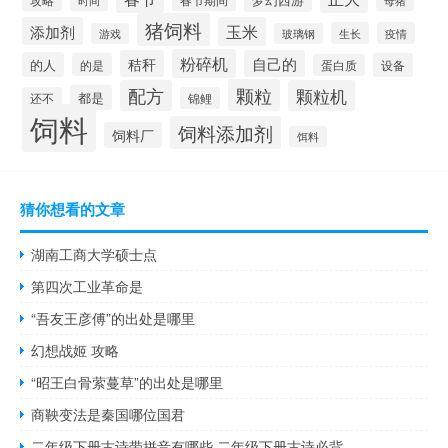
猪饲料
添加剂
玉米
生长
疫情
游戏
玻璃钢
粉碎机
秸秆
自己的
的人
的是
设备
蛋白质
颗粒
配方
颗粒机
都是
还不
锦鲤
饲料
饲料添加剂
饲料厂
饵料
猜你想看的文章
湖南工商大学硕士点
第四次工业革命是
“吾友王彦傅”的出处是哪里
幻想战姬 攻略
“昭王白骨萦蔓草”的出处是哪里
商鞅变法是秦国哪位国君
二年级下册古诗带拼音有哪些 二年级下册古诗必背