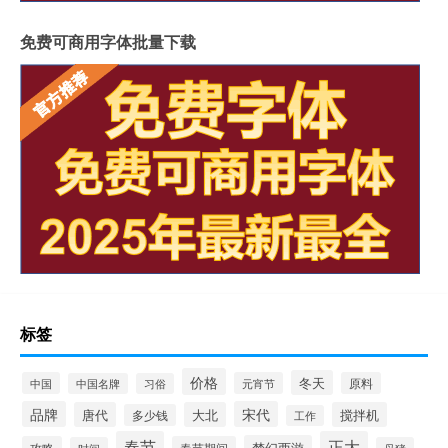
免费可商用字体批量下载
标签
价格
冬天
中国
元宵节
原料
中国名牌
习俗
品牌
宋代
唐代
大北
搅拌机
多少钱
工作
春节
正大
梦幻西游
攻略
春节期间
时间
母猪