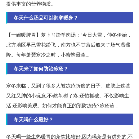
提供丰富的营养物质。
冬天什么汤品可以御寒暖身？
【一碗暖脾胃】萝卜马蹄羊肉汤：“今日大雪，仲冬伊始，
北方地区早已雪花纷飞，南方也不甘落后般来了场气温骤
降。每年萧瑟寒冷之时，小蜜蜂最牵...
冬天来了如何防治冻疮？
寒冬来临，又到了很多人被冻疮折磨的日子。皮肤上这些
又红又肿的小玩意,不碰痒,碰了疼,还怕抓破。不仅影响生
活,还影响美观。如何才能真正的预防冻疮?冻疮该...
冬天喝什么最好？
冬天喝一些生热暖胃的茶饮比较好,因为喝茶是有讲究的,不