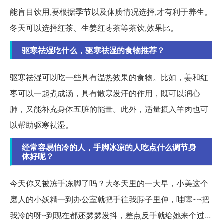
能盲目饮用,要根据季节以及体质情况选择,才有利于养生。
冬天可以选择红茶、生姜红枣茶等茶饮,效果比。
驱寒祛湿吃什么，驱寒祛湿的食物推荐？
驱寒祛湿可以吃一些具有温热效果的食物。比如，姜和红
枣可以一起煮成汤，具有散寒发汗的作用，既可以润心
肺，又能补充身体五脏的能量。此外，适量摄入羊肉也可
以帮助驱寒祛湿。
经常容易怕冷的人，手脚冰凉的人吃点什么调节身
体好呢？
今天你又被冻手冻脚了吗？大冬天里的一大早，小美这个
磨人的小妖精一到办公室就把手往我脖子里伸，哇噻~~把
我冷的呀~到现在都还瑟瑟发抖，差点反手就给她来个过...