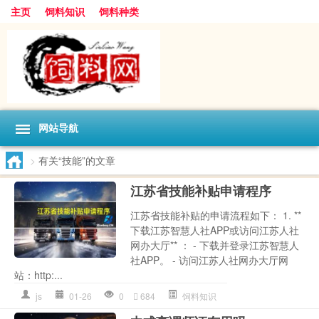
主页
饲料知识
饲料种类
网站导航
>
有关“技能”的文章
江苏省技能补贴申请程序
江苏省技能补贴的申请流程如下： 1. **
下载江苏智慧人社APP或访问江苏人社
网办大厅** ： - 下载并登录江苏智慧人
社APP。 - 访问江苏人社网办大厅网
站：http:...
js
01-26
0
684
饲料知识