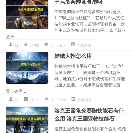
中式烹调师证有用吗
中式烹调师证书具有多重价值和意义：
1. **职业技能认证** ：它是对个人烹饪
技能的专业认可，证明持证者具备一定
的中式烹饪知识和技能水平。 2. **就业
竞争...
zs
01-02
0
167
文章列表
嫦娥大招怎么用
嫦娥的大招使用技巧如下： 1. **定位与
蓝量管理** ： - 嫦娥是一个法坦型英
雄，她的法力值对于造成伤害和生存能
力至关重要。 - 嫦娥需要合理管理蓝
量，确保...
ce
12-26
0
222
文章列表
洛克王国龟兔赛跑技能石有什
么用 洛克王国宠物技能石
洛克王国龟兔赛跑技能石有什么用 龟兔