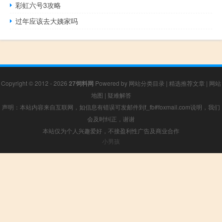
彩虹六号3攻略
过年应该去大姨家吗
Copyright © 2012 - 2026
27饲料网
Powered by
网站分类目录
|
精选推荐文章
|
网站
地图
|
疑难解答
声明：本站内容来自互联网，如信息有错误可发邮件到f_fb#foxmail.com说明，我们
会及时纠正，谢谢
本站仅为个人兴趣爱好，不接盈利性广告及商业合作
小男孩