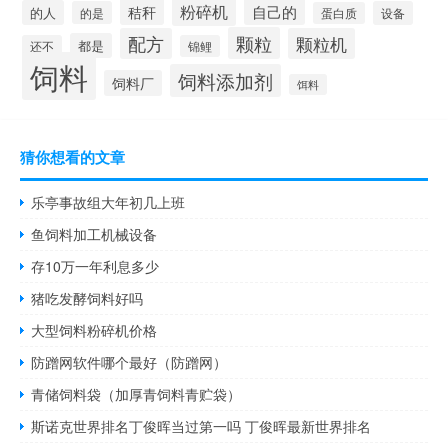
粉碎机
秸秆
自己的
的人
的是
设备
蛋白质
颗粒
配方
颗粒机
都是
还不
锦鲤
饲料
饲料添加剂
饲料厂
饵料
猜你想看的文章
乐亭事故组大年初几上班
鱼饲料加工机械设备
存10万一年利息多少
猪吃发酵饲料好吗
大型饲料粉碎机价格
防蹭网软件哪个最好（防蹭网）
青储饲料袋（加厚青饲料青贮袋）
斯诺克世界排名丁俊晖当过第一吗 丁俊晖最新世界排名