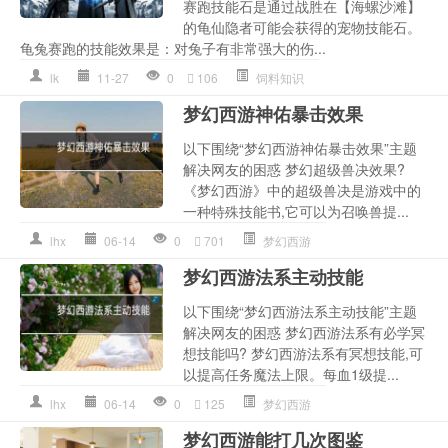
赛跑技能石是通过战胜在【海螺沙滩】
的龟仙隐者可能会获得的宠物技能石。
龟兔赛跑的技能效果是：对兔子有非常强大的伤...
lk
11-27
0
106
饲料知识
梦幻西游神佑暴击效果
以下围绕“梦幻西游神佑暴击效果”主题
解决网友的困惑 梦幻超级兽决效果?
《梦幻西游》中的超级兽决是游戏中的
一种特殊技能书,它可以为召唤兽提...
lhx
06-14
0
701
梦幻西游
梦幻西游法系主动技能
以下围绕“梦幻西游法系主动技能”主题
解决网友的困惑 梦幻西游法系有必学冥
想技能吗? 梦幻西游法系有冥想技能,可
以提高任务魔法上限。每血1级提...
lhx
06-14
0
125
梦幻西游
梦幻西游能打几次图鉴