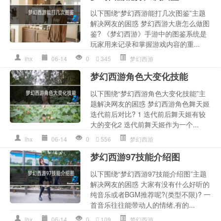
以下围绕“梦幻西游能打几次图鉴”主题
解决网友的困惑 梦幻西游大唐怎么做图
鉴? 《梦幻西游》手游中的图鉴系统是
玩家用来记录和掌握游戏内容的重...
lhx
06-14
0
345
梦幻西游
梦幻西游角色大变化技能
以下围绕“梦幻西游角色大变化技能”主
题解决网友的困惑 梦幻西游角色舞天姬
迭代前后对比? 1 迭代前后舞天姬有较
大的变化2 迭代前舞天姬作为一个...
lhx
06-14
0
556
梦幻西游
梦幻西游97技能介绍图
以下围绕“梦幻西游97技能介绍图”主题
解决网友的困惑 大家有没有什么好听的
纯音乐或者BGM推荐呢?(类型不限)? 一
首音乐往往能带动人的情绪,有的...
lhx
06-14
0
109
梦幻西游