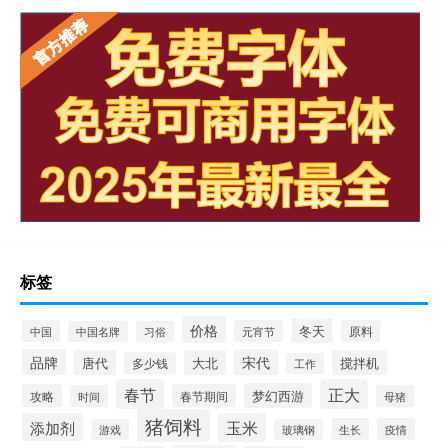
标签
价格
冬天
中国
元宵节
原料
中国名牌
习俗
品牌
宋代
唐代
大北
搅拌机
多少钱
工作
春节
正大
梦幻西游
攻略
春节期间
时间
母猪
猪饲料
添加剂
玉米
生长
疫情
游戏
玻璃钢