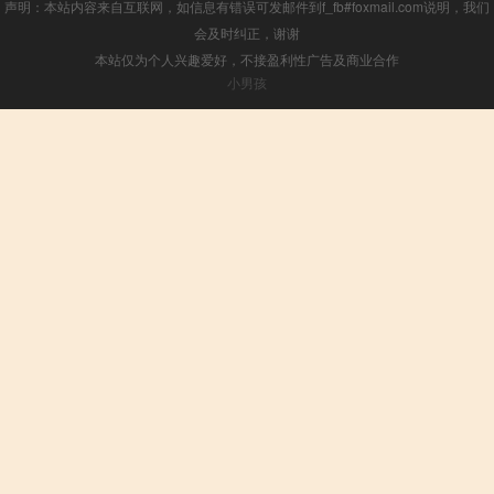
声明：本站内容来自互联网，如信息有错误可发邮件到f_fb#foxmail.com说明，我们
会及时纠正，谢谢
本站仅为个人兴趣爱好，不接盈利性广告及商业合作
小男孩