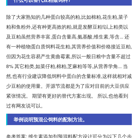
除了大家熟知的几种蛋白较高的粕,比如棉粕,花生粕,菜子
粕和鱼粉外,还有种更高效的粕,就是发酵豆粕!以上粕类以
及豆粕虽然营养丰富,蛋白含量高,氨基酸,维生素,等含... 还
有一种植物蛋白质饲料花生粕,其营养价值和价格接近豆粕,
但因为花生容易产生黄曲霉素,所以一般日粮中含量不超过
8% 其它粕类,如菜仔粕,棉粕,芝麻粕等等,从营养学角... 当
然,也有行业建议降低饲料中蛋白的含量标准,这样就相对减
少豆粕的使用量。开源节流都是为了应对目前的大豆供应
紧张情况。 期望有更好的替代方案出现。 所以,也他看到
过有网友说可以。
举例说明预混公饲料的配制方法。
参考答案: 维生素添加剂预混料配方设计可分为以下几个步