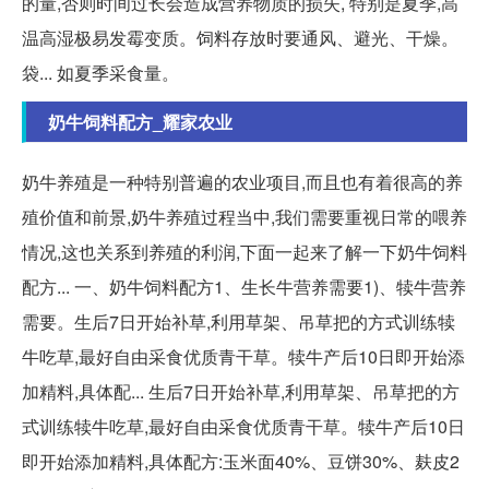
的量,否则时间过长会造成营养物质的损失, 特别是夏季,高
温高湿极易发霉变质。饲料存放时要通风、避光、干燥。
袋... 如夏季采食量。
奶牛饲料配方_耀家农业
奶牛养殖是一种特别普遍的农业项目,而且也有着很高的养
殖价值和前景,奶牛养殖过程当中,我们需要重视日常的喂养
情况,这也关系到养殖的利润,下面一起来了解一下奶牛饲料
配方... 一、奶牛饲料配方1、生长牛营养需要1)、犊牛营养
需要。生后7日开始补草,利用草架、吊草把的方式训练犊
牛吃草,最好自由采食优质青干草。犊牛产后10日即开始添
加精料,具体配... 生后7日开始补草,利用草架、吊草把的方
式训练犊牛吃草,最好自由采食优质青干草。犊牛产后10日
即开始添加精料,具体配方:玉米面40%、豆饼30%、麸皮2