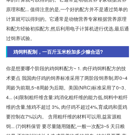
原理和配... 值得注意的是,一个好的配方并不是通过简单的
计算就可以得到的。它通常是动物营养专家根据营养原理
和配方经验初拟配方,然后利用电子计算机进行优选,最后通
过饲养试验。
鸡饲料配制，一百斤玉米粉加多少糠合适?
你是想要哪个阶段的鸡饲料配方~ 1. 肉仔鸡饲料配方的技
术要点 我国肉仔鸡的饲养标准采用了两阶段饲养制,即0~4
周龄为前期,5~8周龄为后期。美国(NRC)标准采用了0~3、
4... (4)限制粗纤维含量:鸡消化粗纤维的能力低,饲料中粗纤
维的含量,雏鸡不超过 3%, 肉仔鸡不超过4%,育成鸡和蛋鸡
要控制在7%以内。 含用粗纤维的材料可以用,益富源粗
饲... (7)饲料保管 要尽量随用随配,一般一次配3~5 天日粮