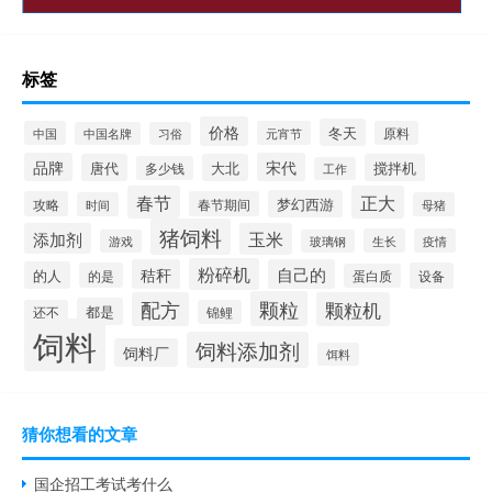
标签
价格
冬天
中国
元宵节
原料
中国名牌
习俗
品牌
宋代
唐代
大北
搅拌机
多少钱
工作
春节
正大
梦幻西游
攻略
春节期间
时间
母猪
猪饲料
添加剂
玉米
生长
疫情
游戏
玻璃钢
粉碎机
秸秆
自己的
的人
的是
设备
蛋白质
颗粒
配方
颗粒机
都是
还不
锦鲤
饲料
饲料添加剂
饲料厂
饵料
猜你想看的文章
国企招工考试考什么