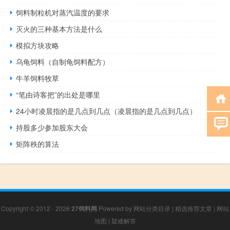
饲料制粒机对蒸汽温度的要求
灭火的三种基本方法是什么
模拟方块攻略
乌龟饲料（自制龟饲料配方）
牛羊饲料牧草
“笔由诗客把”的出处是哪里
24小时凌晨指的是几点到几点（凌晨指的是几点到几点）
持股多少参加股东大会
矩阵秩的算法
Copyright © 2012 - 2026
27饲料网
Powered by
网站分类目录
|
精选推荐文章
|
网站
地图
|
疑难解答