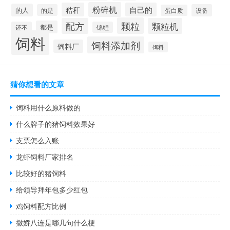
粉碎机
秸秆
自己的
的人
的是
设备
蛋白质
颗粒
配方
颗粒机
都是
还不
锦鲤
饲料
饲料添加剂
饲料厂
饵料
猜你想看的文章
饲料用什么原料做的
什么牌子的猪饲料效果好
支票怎么入账
龙虾饲料厂家排名
比较好的猪饲料
给领导拜年包多少红包
鸡饲料配方比例
撒娇八连是哪几句什么梗