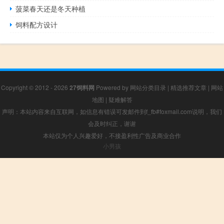
菠菜春天还是冬天种植
饲料配方设计
Copyright © 2012 - 2026
27饲料网
Powered by
网站分类目录
|
精选推荐文章
|
网站
地图
|
疑难解答
声明：本站内容来自互联网，如信息有错误可发邮件到f_fb#foxmail.com说明，我们
会及时纠正，谢谢
本站仅为个人兴趣爱好，不接盈利性广告及商业合作
小男孩