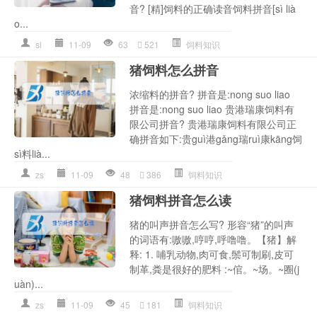
音? [精]饲料的正确读音饲料拼音[sì lià
o...
sl
11-09
63
521
饲料知识
猪饲料怎么拼音
浓缩料的拼音? 拼音是:nong suo liao
拼音是:nong suo liao 贵港瑞康饲料有
限公司拼音? 贵港瑞康饲料有限公司正
确拼音如下:贵guì港gǎng瑞ruì康kāng饲
sì料lià...
zs
11-09
48
386
饲料知识
猪饲料拼音怎么读
猪的叫声拼音怎么写? 形容“猪”的叫声
的词语有:嗷嗷,哼哼,呼噜噜。【猪】解
释: 1. 哺乳动物,肉可食,鬃可制刷,皮可
制革,粪是很好的肥料 :~倌。~场。~圈(j
uàn)...
zs
11-09
45
181
饲料知识