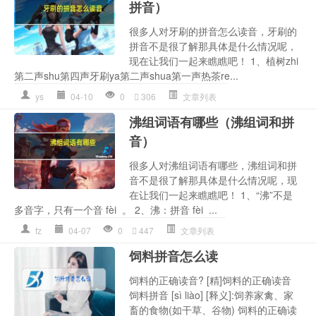
拼音）
很多人对牙刷的拼音怎么读音，牙刷的
拼音不是很了解那具体是什么情况呢，
现在让我们一起来瞧瞧吧！ 1、植树zhi
第二声shu第四声牙刷ya第二声shua第一声热茶re...
ys
04-10
0
306
文章列表
沸组词语有哪些（沸组词和拼
音）
很多人对沸组词语有哪些，沸组词和拼
音不是很了解那具体是什么情况呢，现
在让我们一起来瞧瞧吧！ 1、“沸”不是
多音字，只有一个音 fèi 。 2、沸：拼音 fèi ...
fz
04-07
0
447
文章列表
饲料拼音怎么读
饲料的正确读音? [精]饲料的正确读音
饲料拼音 [sì liào] [释义]:饲养家禽、家
畜的食物(如干草、谷物) 饲料的正确读