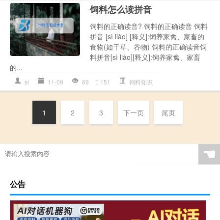
饲料怎么读拼音
饲料的正确读音? 饲料的正确读音 饲料
拼音 [sì liào] [释义]:饲养家禽、家畜的
食物(如干草、谷物) 饲料的正确读音饲
料拼音[sì liào][释义]:饲养家禽、家畜
的...
sl
11-09
69
151
饲料知识
1
2
3
下一页
尾页
☚
公告