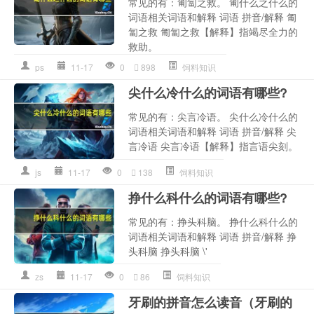
常见的有：匍匐之救。 匍什么之什么的
词语相关词语和解释 词语 拼音/解释 匍
匐之救 匍匐之救【解释】指竭尽全力的
救助。
ps
11-17
0
898
饲料知识
尖什么冷什么的词语有哪些?
常见的有：尖言冷语。 尖什么冷什么的
词语相关词语和解释 词语 拼音/解释 尖
言冷语 尖言冷语【解释】指言语尖刻。
js
11-17
0
138
饲料知识
挣什么科什么的词语有哪些?
常见的有：挣头科脑。 挣什么科什么的
词语相关词语和解释 词语 拼音/解释 挣
头科脑 挣头科脑 \'
zs
11-17
0
86
饲料知识
牙刷的拼音怎么读音（牙刷的